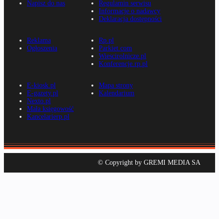
Napisz do nas
Regulamin serwisu
Informacje o nadawcy
Deklaracja dostępności
Reklama
Rp.pl
Ogłoszenia
Parkiet.com
Wiescirolnicze.pl
Konferencje.rp.pl
E-kiosk.pl
Mapa strony
E-gazety.pl
Kalendarium
Nexto.pl
Mała księgowość
Kancelarierp.pl
© Copyright by GREMI MEDIA SA