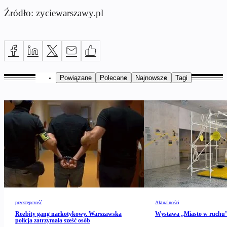
Źródło: zyciewarszawy.pl
Powiązane
Polecane
Najnowsze
Tagi
przestępczość
Aktualności
Rozbity gang narkotykowy. Warszawska
Wystawa „Miasto w ruch
policja zatrzymała sześć osób