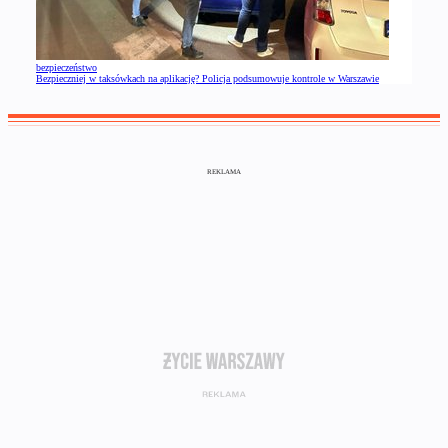
bezpieczeństwo
Bezpieczniej w taksówkach na aplikację? Policja podsumowuje kontrole w Warszawie
REKLAMA