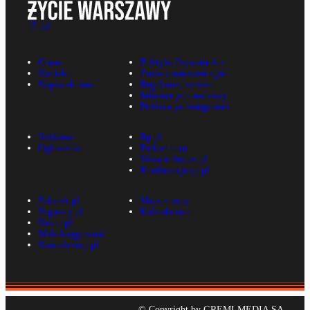
O nas
Polityka Prywatności
Kontakt
Zmiana ustawień zgód
Napisz do nas
Regulamin serwisu
Informacje o nadawcy
Deklaracja dostępności
Reklama
Rp.pl
Ogłoszenia
Parkiet.com
Wiescirolnicze.pl
Konferencje.rp.pl
E-kiosk.pl
Mapa strony
E-gazety.pl
Kalendarium
Nexto.pl
Mała księgowość
Kancelarierp.pl
© Copyright by GREMI MEDIA SA