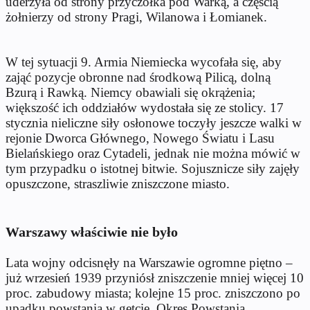
uderzyła od strony przyczółka pod Warką, a częścią
żołnierzy od strony Pragi, Wilanowa i Łomianek.
W tej sytuacji 9. Armia Niemiecka wycofała się, aby
zająć pozycje obronne nad środkową Pilicą, dolną
Bzurą i Rawką. Niemcy obawiali się okrążenia;
większość ich oddziałów wydostała się ze stolicy. 17
stycznia nieliczne siły osłonowe toczyły jeszcze walki w
rejonie Dworca Głównego, Nowego Światu i Lasu
Bielańskiego oraz Cytadeli, jednak nie można mówić w
tym przypadku o istotnej bitwie. Sojusznicze siły zajęły
opuszczone, straszliwie zniszczone miasto.
Warszawy właściwie nie było
Lata wojny odcisnęły na Warszawie ogromne piętno –
już wrzesień 1939 przyniósł zniszczenie mniej więcej 10
proc. zabudowy miasta; kolejne 15 proc. zniszczono po
upadku powstania w getcie. Okres Powstania