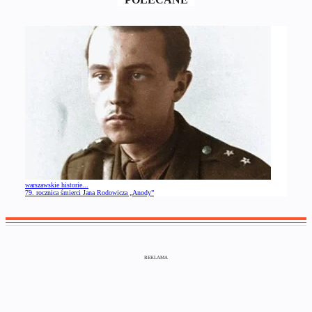
warszawskie historie...
79. rocznica śmierci Jana Rodowicza „Anody”
REKLAMA