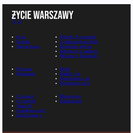
O nas
Polityka Prywatności
Kontakt
Zmiana ustawień zgód
Napisz do nas
Regulamin serwisu
Informacje o nadawcy
Deklaracja dostępności
Reklama
Rp.pl
Ogłoszenia
Parkiet.com
Wiescirolnicze.pl
Konferencje.rp.pl
E-kiosk.pl
Mapa strony
E-gazety.pl
Kalendarium
Nexto.pl
Mała księgowość
Kancelarierp.pl