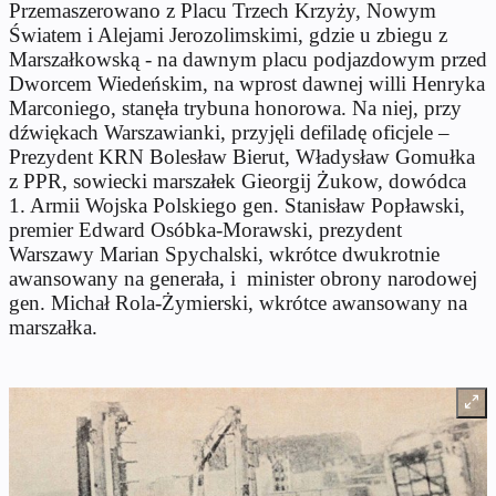
Przemaszerowano z Placu Trzech Krzyży, Nowym
Światem i Alejami Jerozolimskimi, gdzie u zbiegu z
Marszałkowską - na dawnym placu podjazdowym przed
Dworcem Wiedeńskim, na wprost dawnej willi Henryka
Marconiego, stanęła trybuna honorowa. Na niej, przy
dźwiękach Warszawianki, przyjęli defiladę oficjele –
Prezydent KRN Bolesław Bierut, Władysław Gomułka
z PPR, sowiecki marszałek Gieorgij Żukow, dowódca
1. Armii Wojska Polskiego gen. Stanisław Popławski,
premier Edward Osóbka-Morawski, prezydent
Warszawy Marian Spychalski, wkrótce dwukrotnie
awansowany na generała, i
minister obrony narodowej
gen. Michał Rola-Żymierski, wkrótce awansowany na
marszałka.