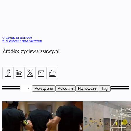
© Licencja na publikację
© ℗ Wszystkie prawa zastrzeżone
Źródło: zyciewarszawy.pl
Powiązane
Polecane
Najnowsze
Tagi