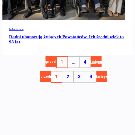
bohaterowie
Radni uhonorują żyjących Powstańców. Ich średni wiek to
98 lat
1
...
4
Poprzednia
Następna
1
2
3
4
Poprzednia
Następna