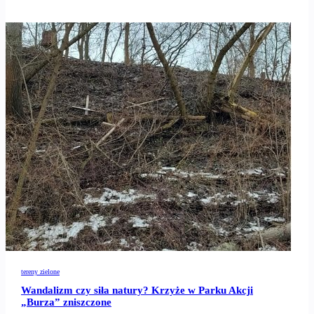
tereny zielone
Wandalizm czy siła natury? Krzyże w Parku Akcji
„Burza” zniszczone