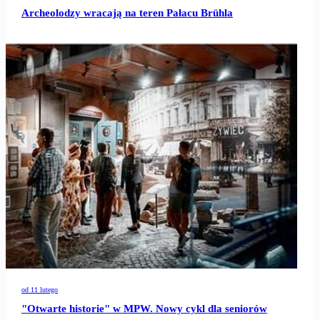
Archeolodzy wracają na teren Pałacu Brühla
od 11 lutego
"Otwarte historie" w MPW. Nowy cykl dla seniorów