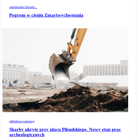
warszawskie historie...
Pogrom w cieniu Zmartwychwstania
odbudowa warszawy
Skarby ukryte przy placu Piłsudskiego. Nowy etap prac
archeologicznych