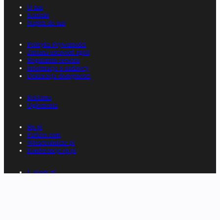
O nas
Kontakt
Napisz do nas
Polityka Prywatności
Zmiana ustawień zgód
Regulamin serwisu
Informacje o nadawcy
Deklaracja dostępności
Reklama
Ogłoszenia
Rp.pl
Parkiet.com
Wiescirolnicze.pl
Konferencje.rp.pl
E-kiosk.pl
E-gazety.pl
Nexto.pl
Mała księgowość
Kancelarierp.pl