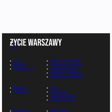
O nas
Polityka Prywatności
Kontakt
Zmiana ustawień zgód
Napisz do nas
Regulamin serwisu
Informacje o nadawcy
Deklaracja dostępności
Reklama
Rp.pl
Ogłoszenia
Parkiet.com
Wiescirolnicze.pl
Konferencje.rp.pl
E-kiosk.pl
Mapa strony