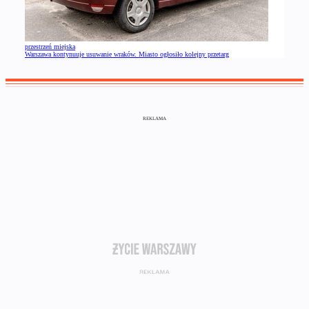
przestrzeń miejska
Warszawa kontynuuje usuwanie wraków. Miasto ogłosiło kolejny przetarg
REKLAMA