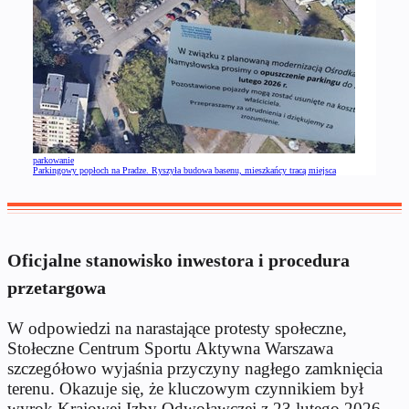
parkowanie
Parkingowy popłoch na Pradze. Ryszyła budowa basenu, mieszkańcy tracą miejsca
Oficjalne stanowisko inwestora i procedura
przetargowa
W odpowiedzi na narastające protesty społeczne,
Stołeczne Centrum Sportu Aktywna Warszawa
szczegółowo wyjaśnia przyczyny nagłego zamknięcia
terenu. Okazuje się, że kluczowym czynnikiem był
wyrok Krajowej Izby Odwoławczej z 23 lutego 2026