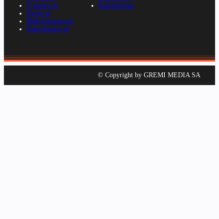
E-gazety.pl
Kalendarium
Nexto.pl
Mała księgowość
Kancelarierp.pl
© Copyright by GREMI MEDIA SA