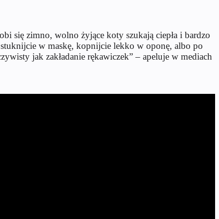
i się zimno, wolno żyjące koty szukają ciepła i bardzo
tuknijcie w maskę, kopnijcie lekko w oponę, albo po
czywisty jak zakładanie rękawiczek” – apeluje w mediach