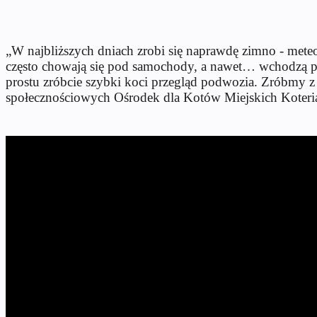
„W najbliższych dniach zrobi się naprawdę zimno - mete
często chowają się pod samochody, a nawet… wchodzą pod
prostu zróbcie szybki koci przegląd podwozia. Zróbmy z 
społecznościowych Ośrodek dla Kotów Miejskich Koteri