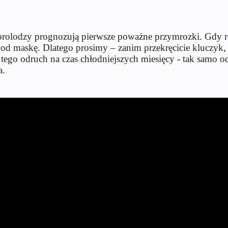
orolodzy prognozują pierwsze poważne przymrozki. Gdy rob
 maskę. Dlatego prosimy – zanim przekręcicie kluczyk, s
tego odruch na czas chłodniejszych miesięcy - tak samo o
a.