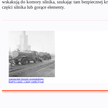
wskakują do komory silnika, szukając tam bezpiecznej k
części silnika lub gorące elementy.
warszawskie historie szczepańskiego
Kiedyś i mróz, i śnieg wielki bywał