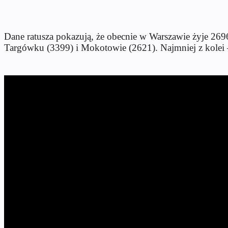
Dane ratusza pokazują, że obecnie w Warszawie żyje 2696
Targówku (3399) i Mokotowie (2621). Najmniej z kolei 