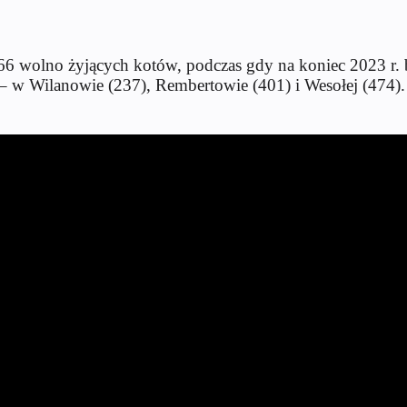
6 wolno żyjących kotów, podczas gdy na koniec 2023 r. by
– w Wilanowie (237), Rembertowie (401) i Wesołej (474).