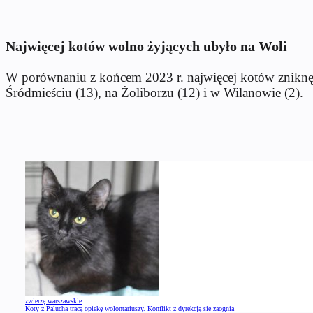
Najwięcej kotów wolno żyjących ubyło na Woli
W porównaniu z końcem 2023 r. najwięcej kotów zniknęło
Śródmieściu (13), na Żoliborzu (12) i w Wilanowie (2).
zwierzę warszawskie
Koty z Palucha tracą opiekę wolontariuszy. Konflikt z dyrekcją się zaognia