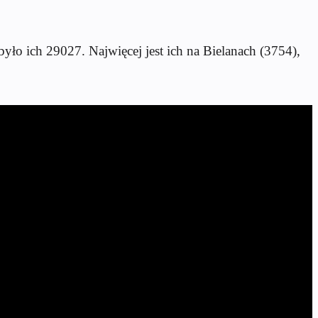
ło ich 29027. Najwięcej jest ich na Bielanach (3754),