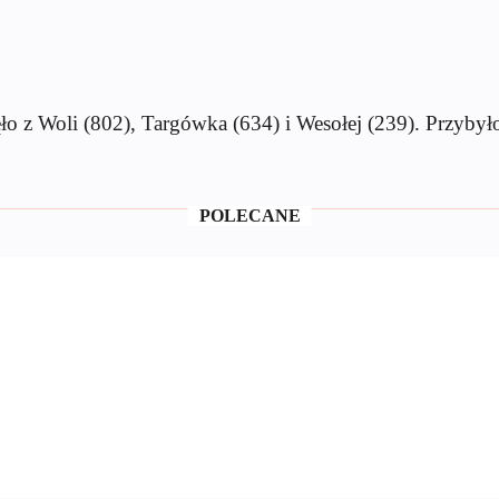
 z Woli (802), Targówka (634) i Wesołej (239). Przybyło
POLECANE