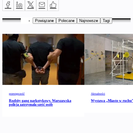
Powiązane
Polecane
Najnowsze
Tagi
przestępczość
Aktualności
Rozbity gang narkotykowy. Warszawska
Wystawa „Miasto w ruch
policja zatrzymała sześć osób