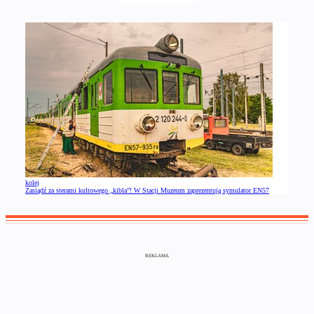
kolej
Zasiądź za sterami kultowego „kibla”! W Stacji Muzeum zaprezentują symulator EN57
REKLAMA