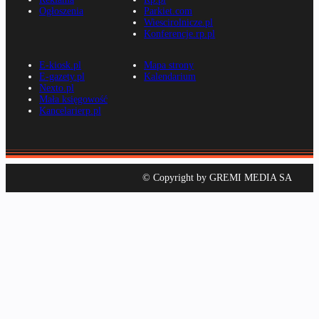
Ogłoszenia
Parkiet.com
Wiescirolnicze.pl
Konferencje.rp.pl
E-kiosk.pl
Mapa strony
E-gazety.pl
Kalendarium
Nexto.pl
Mała księgowość
Kancelarierp.pl
© Copyright by GREMI MEDIA SA