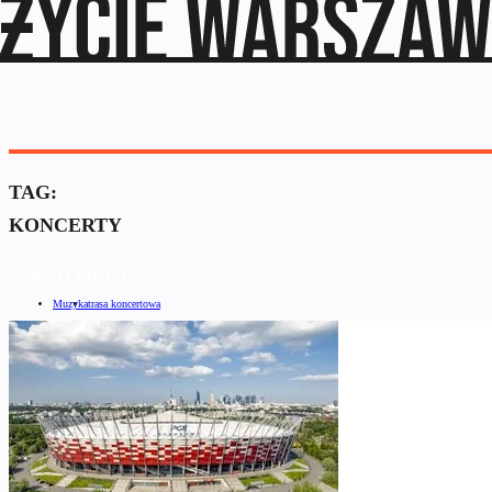
TAG:
KONCERTY
POWIĄZANE TAGI
Muzyka
trasa koncertowa