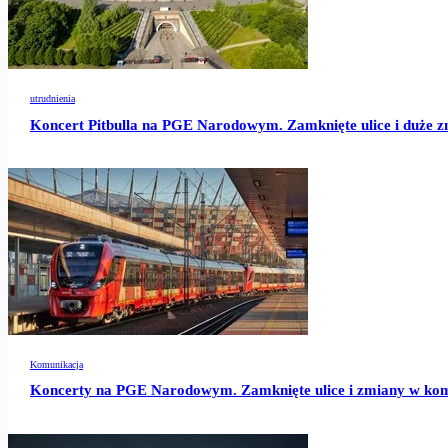
utrudnienia
Koncert Pitbulla na PGE Narodowym. Zamknięte ulice i duże 
Komunikacja
Koncerty na PGE Narodowym. Zamknięte ulice i zmiany w kom