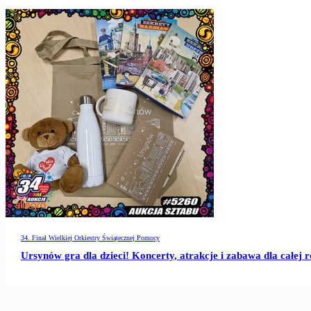
34. Finał Wielkiej Orkiestry Świątecznej Pomocy
Ursynów gra dla dzieci! Koncerty, atrakcje i zabawa dla całej 