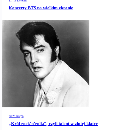
11, 18 kwietnia
Koncerty BTS na wielkim ekranie
od 24 lutego
„Król rock’n’rolla”, czyli talent w złotej klatce