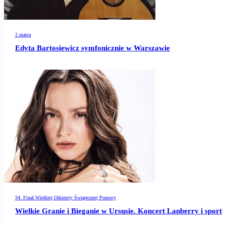
2 marca
Edyta Bartosiewicz symfonicznie w Warszawie
34. Finał Wielkiej Orkiestry Świątecznej Pomocy
Wielkie Granie i Bieganie w Ursusie. Koncert Lanberry i sport