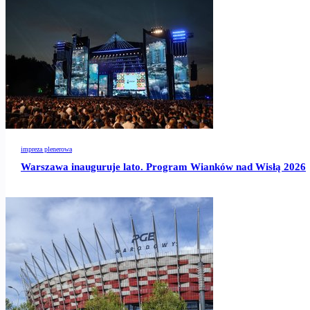
impreza plenerowa
Warszawa inauguruje lato. Program Wianków nad Wisłą 2026