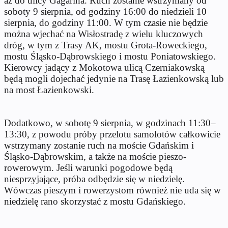
aż do ulicy Gagarina. Ruch zostanie wstrzymany od
soboty 9 sierpnia, od godziny 16:00 do niedzieli 10
sierpnia, do godziny 11:00. W tym czasie nie będzie
można wjechać na Wisłostradę z wielu kluczowych
dróg, w tym z Trasy AK, mostu Grota-Roweckiego,
mostu Śląsko-Dąbrowskiego i mostu Poniatowskiego.
Kierowcy jadący z Mokotowa ulicą Czerniakowską
będą mogli dojechać jedynie na Trasę Łazienkowską lub
na most Łazienkowski.
Dodatkowo, w sobotę 9 sierpnia, w godzinach 11:30–
13:30, z powodu próby przelotu samolotów całkowicie
wstrzymany zostanie ruch na moście Gdańskim i
Śląsko-Dąbrowskim, a także na moście pieszo-
rowerowym. Jeśli warunki pogodowe będą
niesprzyjające, próba odbędzie się w niedzielę.
Wówczas pieszym i rowerzystom również nie uda się w
niedzielę rano skorzystać z mostu Gdańskiego.