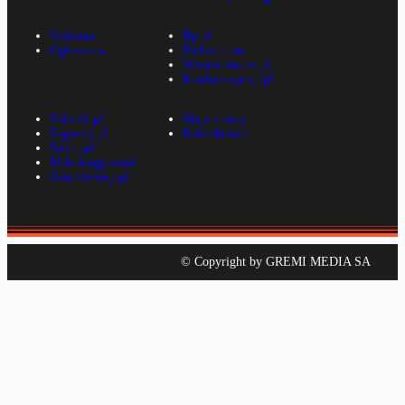
Reklama
Rp.pl
Ogłoszenia
Parkiet.com
Wiescirolnicze.pl
Konferencje.rp.pl
E-kiosk.pl
Mapa strony
E-gazety.pl
Kalendarium
Nexto.pl
Mała księgowość
Kancelarierp.pl
© Copyright by GREMI MEDIA SA