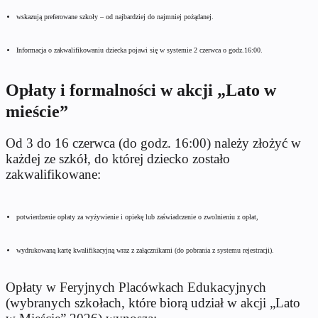
wskazują preferowane szkoły – od najbardziej do najmniej pożądanej.
Informacja o zakwalifikowaniu dziecka pojawi się w systemie 2 czerwca o godz.16:00.
Opłaty i formalności w akcji „Lato w
mieście”
Od 3 do 16 czerwca (do godz. 16:00) należy złożyć w
każdej ze szkół, do której dziecko zostało
zakwalifikowane:
potwierdzenie opłaty za wyżywienie i opiekę lub zaświadczenie o zwolnieniu z opłat,
wydrukowaną kartę kwalifikacyjną wraz z załącznikami (do pobrania z systemu rejestracji).
Opłaty w Feryjnych Placówkach Edukacyjnych
(wybranych szkołach, które biorą udział w akcji „Lato