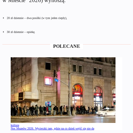
w Mieście” 2026) wynoszą:
20 zł dziennie – dwa posiłki (w tym jeden ciepły),
30 zł dziennie – opiekę.
POLECANE
kultura
Noc Muzeów 2026. Wycieczki tam, gdzie na co dzień wejść się nie da