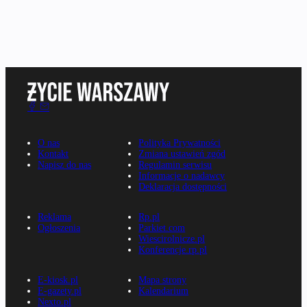
O nas
Polityka Prywatności
Kontakt
Zmiana ustawień zgód
Napisz do nas
Regulamin serwisu
Informacje o nadawcy
Deklaracja dostępności
Reklama
Rp.pl
Ogłoszenia
Parkiet.com
Wiescirolnicze.pl
Konferencje.rp.pl
E-kiosk.pl
Mapa strony
E-gazety.pl
Kalendarium
Nexto.pl