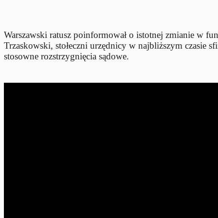
Warszawski ratusz poinformował o istotnej zmianie w f
Trzaskowski, stołeczni urzędnicy w najbliższym czasie s
stosowne rozstrzygnięcia sądowe.