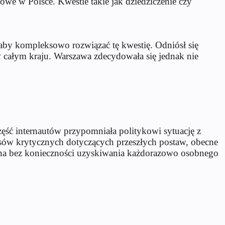
we w Polsce. Kwestie takie jak dziedziczenie czy
łaby kompleksowo rozwiązać tę kwestię. Odniósł się
 całym kraju. Warszawa zdecydowała się jednak nie
ęść internautów przypomniała politykowi sytuację z
sów krytycznych dotyczących przeszłych postaw, obecne
wana bez konieczności uzyskiwania każdorazowo osobnego