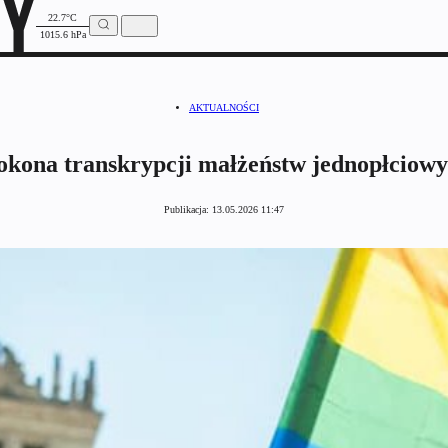
22.7°C
1015.6 hPa
AKTUALNOŚCI
kona transkrypcji małżeństw jednopłciowyc
Publikacja:
13.05.2026 11:47