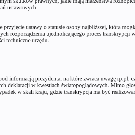
samym skutków prawnych, jakie mają małżeństwa różnopłcio
wań ustawowych.
przyjęcie ustawy o statusie osoby najbliższej, która mog
ch rozporządzenia ujednolicającego proces transkrypcji w
ci techniczne urzędu.
 informacją prezydenta, na które zwraca uwagę rp.pl, cz
nych deklaracji w kwestiach światopoglądowych. Mimo gło
ypadek w skali kraju, gdzie transkrypcja ma być realizo