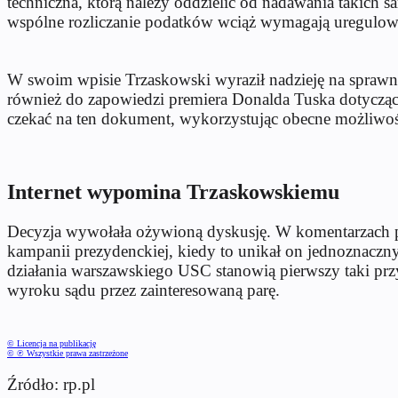
techniczna, którą należy oddzielić od nadawania takich 
wspólne rozliczanie podatków wciąż wymagają uregulo
W swoim wpisie Trzaskowski wyraził nadzieję na sprawne 
również do zapowiedzi premiera Donalda Tuska dotyczący
czekać na ten dokument, wykorzystując obecne możliwoś
Internet wypomina Trzaskowskiemu
Decyzja wywołała ożywioną dyskusję. W komentarzach pod
kampanii prezydenckiej, kiedy to unikał on jednoznacz
działania warszawskiego USC stanowią pierwszy taki prz
wyroku sądu przez zainteresowaną parę.
© Licencja na publikację
© ℗ Wszystkie prawa zastrzeżone
Źródło: rp.pl