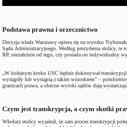
Podstawa prawna i orzecznictwo
Decyzja władz Warszawy opiera się na wyroku Trybunału 
Sądu Administracyjnego. Według prezydenta stolicy, te r
RP, niezależnie od tego, czy posiada on indywidualny w
„W kolejnym kroku USC będzie dokonywał transkrypcji ma
wystąpiły lub wystąpią z takim wnioskiem” – poinformowa
granicach prawa, a obecne wyroki sądów dają wystarczaj
Czym jest transkrypcja, a czym skutki pr
Włodarz stolicy wyjaśnił, że sam proces transkrypcji pol