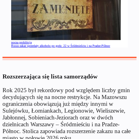
nocna prohibicja
Rusza zakaz sprzedaży alkoholu po godz. 22 w Śródmieściu i na Pradze-Północ
Rozszerzająca się lista samorządów
Rok 2025 był rekordowy pod względem liczby gmin
decydujących się na nocne restrykcje. Na Mazowszu
ograniczenia obowiązują już między innymi w
Sulejówku, Łomiankach, Legionowie, Wieliszewie,
Jabłonnej, Sobieniach-Jeziorach oraz w dwóch
dzielnicach Warszawy – Śródmieściu i na Pradze-
Północ. Stolica zapowiada rozszerzenie zakazu na całe
miasto w połowie 2026 roku.