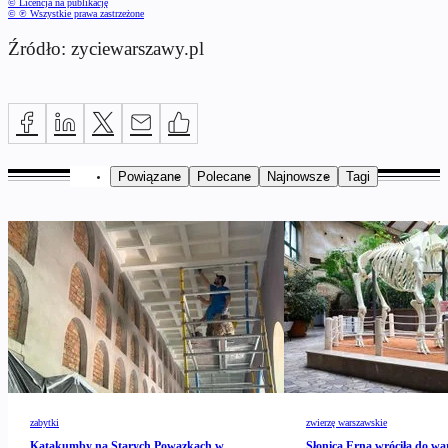
© Licencja na publikację
© ℗ Wszystkie prawa zastrzeżone
Źródło: zyciewarszawy.pl
Powiązane
Polecane
Najnowsze
Tagi
zabytki
zwierzę warszawskie
Katakumby na Starych Powązkach w
Słonica Erna wróciła do wa