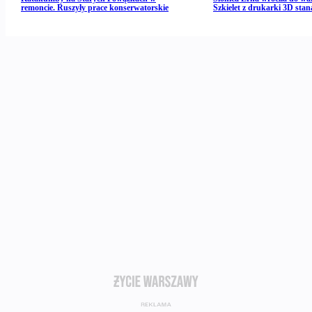
remoncie. Ruszyły prace konserwatorskie
Szkielet z drukarki 3D stan