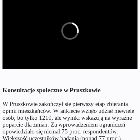
Konsultacje społeczne w Pruszkowie
W Pruszkowie zakończył się pierwszy etap zbierania
opinii mieszkańców. W ankiecie wzięło udział niewiele
osób, bo tylko 1210, ale wyniki wskazują na wyraźne
poparcie dla zmian. Za wprowadzeniem ograniczeń
opowiedziało się niemal 75 proc. respondentów.
Większość uczestników badania (ponad 77 proc.)