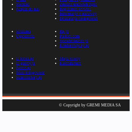
Kontakt
Zmiana ustawień zgód
Napisz do nas
Regulamin serwisu
Informacje o nadawcy
Deklaracja dostępności
Reklama
Rp.pl
Ogłoszenia
Parkiet.com
Wiescirolnicze.pl
Konferencje.rp.pl
E-kiosk.pl
Mapa strony
E-gazety.pl
Kalendarium
Nexto.pl
Mała księgowość
Kancelarierp.pl
© Copyright by GREMI MEDIA SA