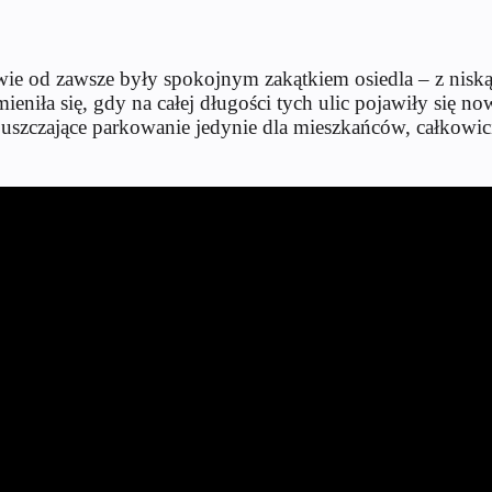
e od zawsze były spokojnym zakątkiem osiedla – z niską
 zmieniła się, gdy na całej długości tych ulic pojawiły si
szczające parkowanie jedynie dla mieszkańców, całkowicie 