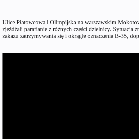
Ulice Płatowcowa i Olimpijska na warszawskim Mokotowi
zjeżdżali parafianie z różnych części dzielnicy. Sytuacja
zakazu zatrzymywania się i okrągłe oznaczenia B-35, dopu