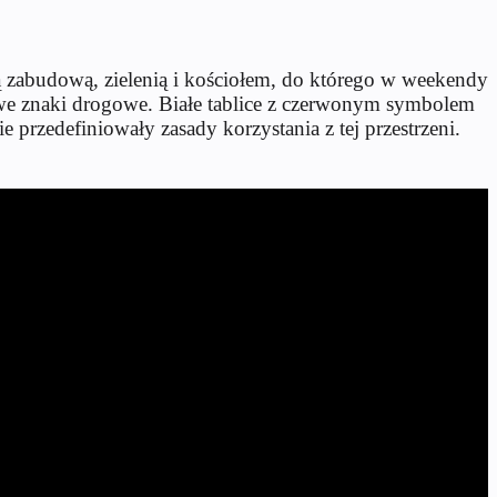
 zabudową, zielenią i kościołem, do którego w weekendy
ę nowe znaki drogowe. Białe tablice z czerwonym symbolem
przedefiniowały zasady korzystania z tej przestrzeni.