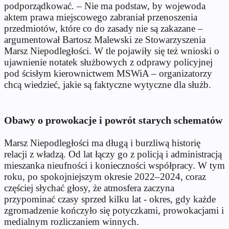
podporządkować. – Nie ma podstaw, by wojewoda
aktem prawa miejscowego zabraniał przenoszenia
przedmiotów, które co do zasady nie są zakazane –
argumentował Bartosz Malewski ze Stowarzyszenia
Marsz Niepodległości. W tle pojawiły się też wnioski o
ujawnienie notatek służbowych z odprawy policyjnej
pod ścisłym kierownictwem MSWiA – organizatorzy
chcą wiedzieć, jakie są faktyczne wytyczne dla służb.
Obawy o prowokacje i powrót starych schematów
Marsz Niepodległości ma długą i burzliwą historię
relacji z władzą. Od lat łączy go z policją i administracją
mieszanka nieufności i konieczności współpracy. W tym
roku, po spokojniejszym okresie 2022–2024, coraz
częściej słychać głosy, że atmosfera zaczyna
przypominać czasy sprzed kilku lat - okres, gdy każde
zgromadzenie kończyło się potyczkami, prowokacjami i
medialnym rozliczaniem winnych.