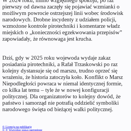
W 2024 roku, mimo względnego spokoju, po raz
pierwszy od dawna zaczęły się pojawiać wzmianki o
możliwym powrocie ostrzejszej linii wobec środowisk
narodowych. Drobne incydenty z udziałem policji,
wzmożone kontrole pirotechniki i komentarze władz
miejskich o „konieczności egzekwowania przepisów”
zapowiadały, że równowaga jest krucha.
Dziś, gdy w 2025 roku wojewoda wydaje zakaz
posiadania pirotechniki, a Rafał Trzaskowski po raz
kolejny dystansuje się od marszu, trudno oprzeć się
wrażeniu, że historia zatoczyła koło. Konflikt o Marsz
Niepodległości powraca w niemal identycznej formie,
co kilka lat temu – tyle że w nowej konfiguracji
politycznej. Dla organizatorów to kolejny dowód, że
państwo i samorząd nie potrafią oddzielić symboliki
narodowego święta od bieżącej walki politycznej.
© Licencja na publikację
© ℗ Wszystkie prawa zastrzeżone