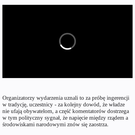
Organizatorzy wydarzenia uznali to za próbę ingerencji
w tradycję, uczestnicy - za kolejny dowód, że władze
nie ufają obywatelom, a część komentatorów dostrzega
w tym polityczny sygnał, że napięcie między rządem a
środowiskami narodowymi znów się zaostrza.