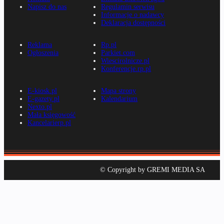
Napisz do nas
Regulamin serwisu
Informacje o nadawcy
Deklaracja dostępności
Reklama
Rp.pl
Ogłoszenia
Parkiet.com
Wiescirolnicze.pl
Konferencje.rp.pl
E-kiosk.pl
Mapa strony
E-gazety.pl
Kalendarium
Nexto.pl
Mała księgowość
Kancelarierp.pl
© Copyright by GREMI MEDIA SA