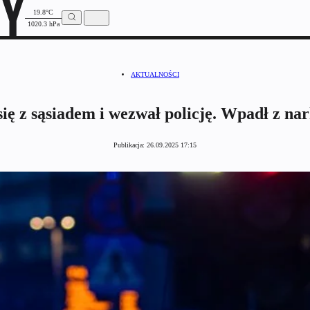
19.8°C
1020.3 hPa
AKTUALNOŚCI
się z sąsiadem i wezwał policję. Wpadł z n
Publikacja:
26.09.2025 17:15