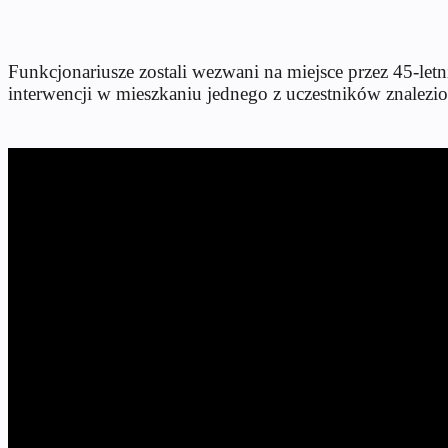
Funkcjonariusze zostali wezwani na miejsce przez 45-letn
interwencji w mieszkaniu jednego z uczestników znalezi