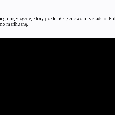
iego mężczyznę, który pokłócił się ze swoim sąsiadem. Pol
ono marihuanę.