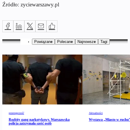
Źródło: zyciewarszawy.pl
Powiązane
Polecane
Najnowsze
Tagi
przestępczość
Aktualności
Rozbity gang narkotykowy. Warszawska
Wystawa „Miasto w ruch
policja zatrzymała sześć osób