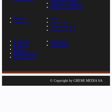
Informacje o nadawcy
Deklaracja dostępności
Reklama
Rp.pl
Ogłoszenia
Parkiet.com
Wiescirolnicze.pl
Konferencje.rp.pl
E-kiosk.pl
Mapa strony
E-gazety.pl
Kalendarium
Nexto.pl
Mała księgowość
Kancelarierp.pl
© Copyright by GREMI MEDIA SA