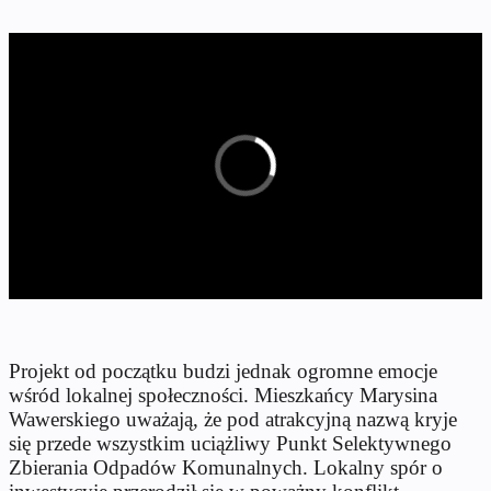
Projekt od początku budzi jednak ogromne emocje
wśród lokalnej społeczności. Mieszkańcy Marysina
Wawerskiego uważają, że pod atrakcyjną nazwą kryje
się przede wszystkim uciążliwy Punkt Selektywnego
Zbierania Odpadów Komunalnych. Lokalny spór o