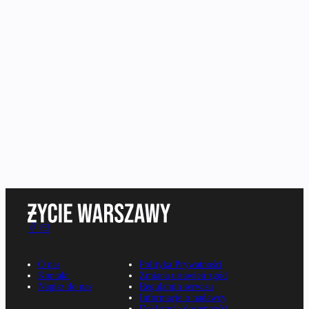
O nas
Polityka Prywatności
Kontakt
Zmiana ustawień zgód
Napisz do nas
Regulamin serwisu
Informacje o nadawcy
Deklaracja dostępności