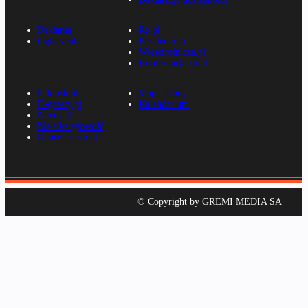
Reklama
Rp.pl
Ogłoszenia
Parkiet.com
Wiescirolnicze.pl
Konferencje.rp.pl
E-kiosk.pl
Mapa strony
E-gazety.pl
Kalendarium
Nexto.pl
Mała księgowość
Kancelarierp.pl
© Copyright by GREMI MEDIA SA