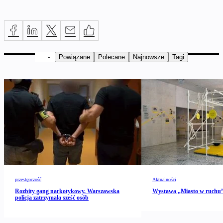
Powiązane
Polecane
Najnowsze
Tagi
przestępczość
Aktualności
Rozbity gang narkotykowy. Warszawska
Wystawa „Miasto w ruch
policja zatrzymała sześć osób