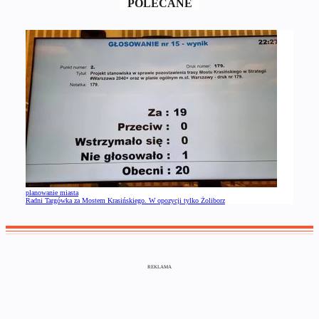
POLECANE
planowanie miasta
Radni Targówka za Mostem Krasińskiego. W opozycji tylko Żoliborz
REKLAMA