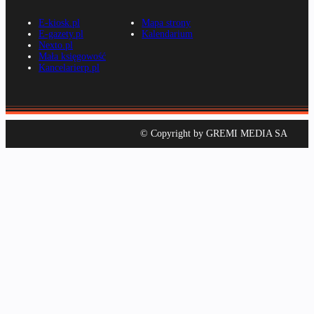
E-kiosk.pl
Mapa strony
E-gazety.pl
Kalendarium
Nexto.pl
Mała księgowość
Kancelarierp.pl
© Copyright by GREMI MEDIA SA