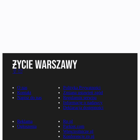
O nas
Polityka Prywatności
Kontakt
Zmiana ustawień zgód
Napisz do nas
Regulamin serwisu
Informacje o nadawcy
Deklaracja dostępności
Reklama
Rp.pl
Ogłoszenia
Parkiet.com
Wiescirolnicze.pl
Konferencje.rp.pl