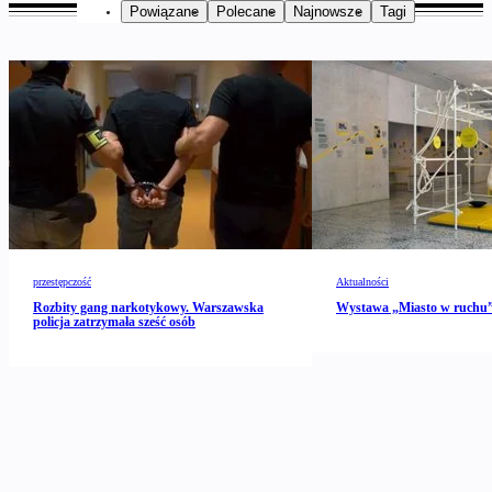
Powiązane
Polecane
Najnowsze
Tagi
przestępczość
Aktualności
Rozbity gang narkotykowy. Warszawska
Wystawa „Miasto w ruch
policja zatrzymała sześć osób