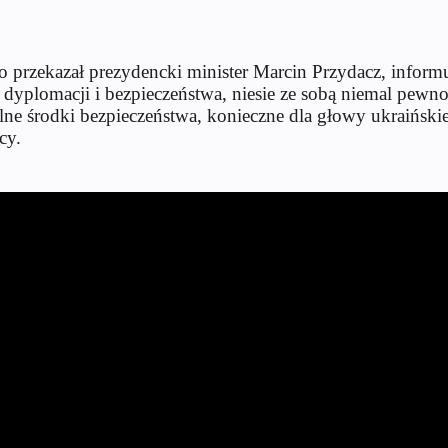
o przekazał prezydencki minister Marcin Przydacz, inform
 dyplomacji i bezpieczeństwa, niesie ze sobą niemal pewn
lne środki bezpieczeństwa, konieczne dla głowy ukraińsk
cy.