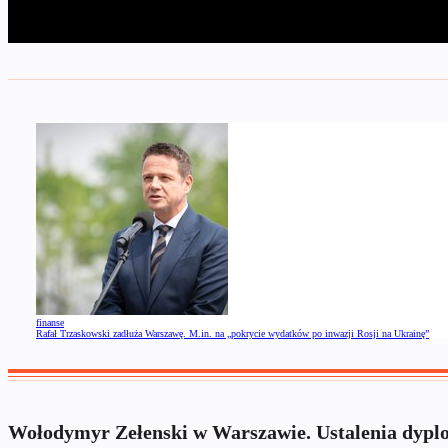
finanse
Rafał Trzaskowski zadłuża Warszawę. M.in. na „pokrycie wydatków po inwazji Rosji na Ukrainę”
Wołodymyr Zełenski w Warszawie. Ustalenia dypl