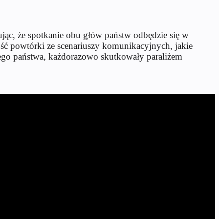
ując, że spotkanie obu głów państw odbędzie się w
ość powtórki ze scenariuszy komunikacyjnych, jakie
iego państwa, każdorazowo skutkowały paraliżem