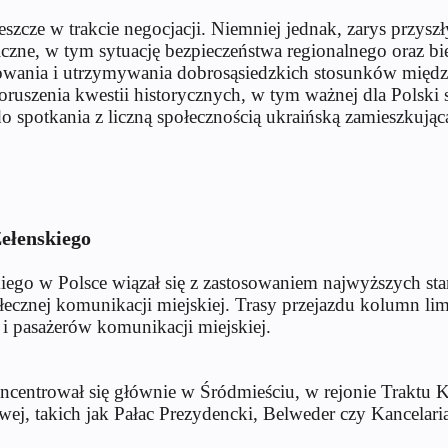
szcze w trakcie negocjacji. Niemniej jednak, zarys przysz
czne, w tym sytuację bezpieczeństwa regionalnego oraz bie
owania i utrzymywania dobrosąsiedzkich stosunków międz
oruszenia kwestii historycznych, w tym ważnej dla Polski
 spotkania z liczną społecznością ukraińską zamieszkującą
Zełenskiego
go w Polsce wiązał się z zastosowaniem najwyższych stan
ecznej komunikacji miejskiej. Trasy przejazdu kolumn li
i pasażerów komunikacji miejskiej.
oncentrował się głównie w Śródmieściu, w rejonie Traktu 
ej, takich jak Pałac Prezydencki, Belweder czy Kancelari