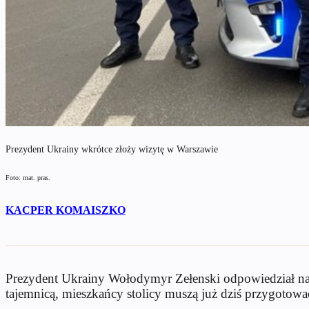
Prezydent Ukrainy wkrótce złoży wizytę w Warszawie
Foto: mat. pras.
KACPER KOMAISZKO
Prezydent Ukrainy Wołodymyr Zełenski odpowiedział na 
tajemnicą, mieszkańcy stolicy muszą już dziś przygotow