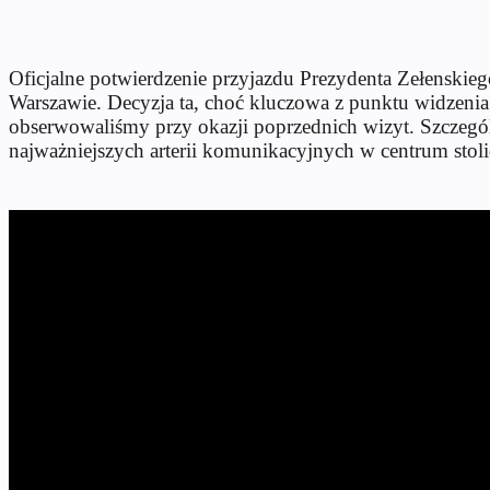
Oficjalne potwierdzenie przyjazdu Prezydenta Zełenskieg
Warszawie. Decyzja ta, choć kluczowa z punktu widzenia
obserwowaliśmy przy okazji poprzednich wizyt. Szczegó
najważniejszych arterii komunikacyjnych w centrum stoli