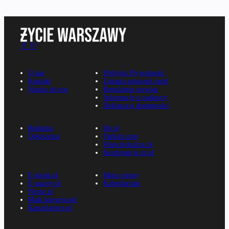
O nas
Polityka Prywatności
Kontakt
Zmiana ustawień zgód
Napisz do nas
Regulamin serwisu
Informacje o nadawcy
Deklaracja dostępności
Reklama
Rp.pl
Ogłoszenia
Parkiet.com
Wiescirolnicze.pl
Konferencje.rp.pl
E-kiosk.pl
Mapa strony
E-gazety.pl
Kalendarium
Nexto.pl
Mała księgowość
Kancelarierp.pl