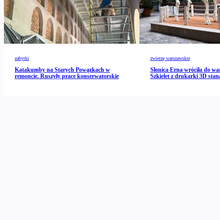
zabytki
zwierzę warszawskie
Katakumby na Starych Powązkach w
Słonica Erna wróciła do wa
remoncie. Ruszyły prace konserwatorskie
Szkielet z drukarki 3D stan