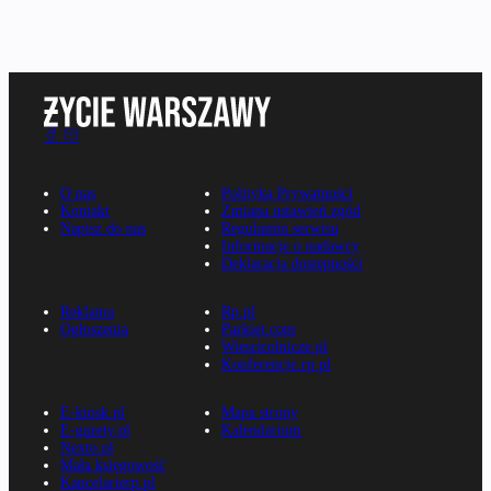
O nas
Polityka Prywatności
Kontakt
Zmiana ustawień zgód
Napisz do nas
Regulamin serwisu
Informacje o nadawcy
Deklaracja dostępności
Reklama
Rp.pl
Ogłoszenia
Parkiet.com
Wiescirolnicze.pl
Konferencje.rp.pl
E-kiosk.pl
Mapa strony
E-gazety.pl
Kalendarium
Nexto.pl
Mała księgowość
Kancelarierp.pl