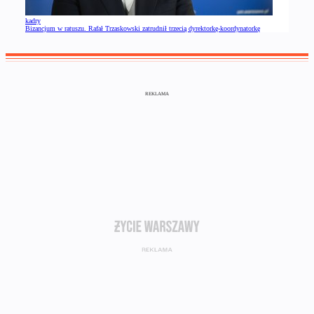
kadry
Bizancjum w ratuszu. Rafał Trzaskowski zatrudnił trzecią dyrektorkę-koordynatorkę
REKLAMA