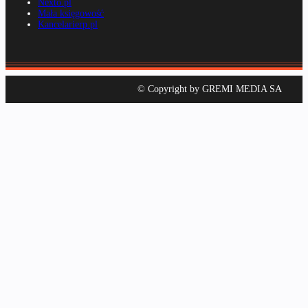
Nexto.pl
Mała księgowość
Kancelarierp.pl
© Copyright by GREMI MEDIA SA