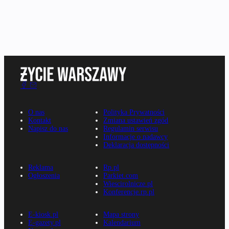
O nas
Polityka Prywatności
Kontakt
Zmiana ustawień zgód
Napisz do nas
Regulamin serwisu
Informacje o nadawcy
Deklaracja dostępności
Reklama
Rp.pl
Ogłoszenia
Parkiet.com
Wiescirolnicze.pl
Konferencje.rp.pl
E-kiosk.pl
Mapa strony
E-gazety.pl
Kalendarium