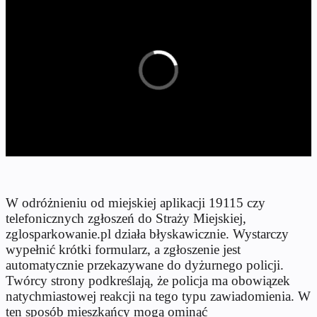
W odróżnieniu od miejskiej aplikacji 19115 czy
telefonicznych zgłoszeń do Straży Miejskiej,
zglosparkowanie.pl działa błyskawicznie. Wystarczy
wypełnić krótki formularz, a zgłoszenie jest
automatycznie przekazywane do dyżurnego policji.
Twórcy strony podkreślają, że policja ma obowiązek
natychmiastowej reakcji na tego typu zawiadomienia. W
ten sposób mieszkańcy mogą ominąć