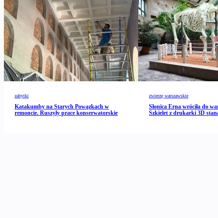
zabytki
zwierzę warszawskie
Katakumby na Starych Powązkach w
Słonica Erna wróciła do wa
remoncie. Ruszyły prace konserwatorskie
Szkielet z drukarki 3D stan