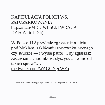
KAPITULACJA POLICJI WS.
PATOPARKOWANIA -
https://t.co/MRKiWLnCkI
WRACA
DZISIAJ (ok. 2h)
W Polsce 112 przyjmie zgłoszenie o piciu
pod blokiem, zakłócaniu spoczynku nocnego
czy stłuczce — i wyśle patrol. Gdy zgłaszasz
zastawianie chodników, słyszysz „112 nie od
takich spraw”,…
pic.twitter.com/WAGONgcWFq
— Stop Cham Warszawa (@Stop_Cham_W_wa)
September 13, 2025
REKLAMA