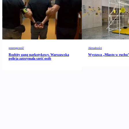
przestępczość
Aktualności
Rozbity gang narkotykowy. Warszawska
Wystawa „Miasto w ruch
policja zatrzymała sześć osób