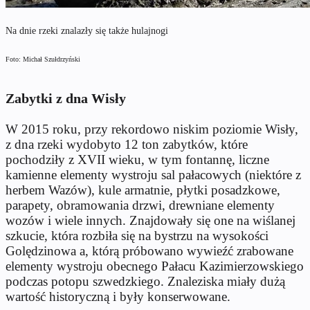
Na dnie rzeki znalazły się także hulajnogi
Foto: Michał Szułdrzyński
Zabytki z dna Wisły
W 2015 roku, przy rekordowo niskim poziomie Wisły,
z dna rzeki wydobyto 12 ton zabytków, które
pochodziły z XVII wieku, w tym fontannę, liczne
kamienne elementy wystroju sal pałacowych (niektóre z
herbem Wazów), kule armatnie, płytki posadzkowe,
parapety, obramowania drzwi, drewniane elementy
wozów i wiele innych. Znajdowały się one na wiślanej
szkucie, która rozbiła się na bystrzu na wysokości
Golędzinowa a, którą próbowano wywieźć zrabowane
elementy wystroju obecnego Pałacu Kazimierzowskiego
podczas potopu szwedzkiego. Znaleziska miały dużą
wartość historyczną i były konserwowane.