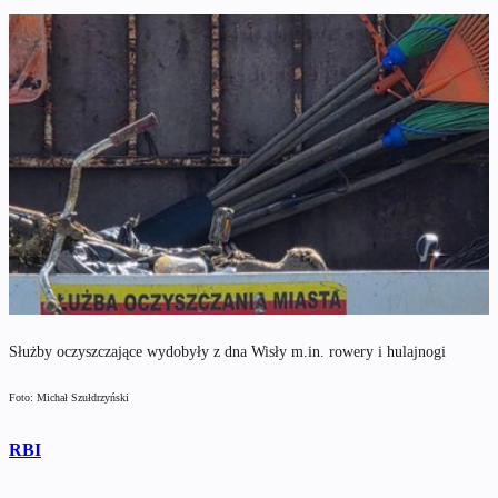
Służby oczyszczające wydobyły z dna Wisły m.in. rowery i hulajnogi
Foto: Michał Szułdrzyński
RBI