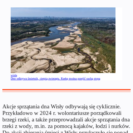
wisła
Dno odkrywa śmietnik, cierpią zwierzęta. Rzekę można przejść suchą stopą
Akcje sprzątania dna Wisły odbywają się cyklicznie.
Przykładowo w 2024 r. wolontariusze porządkowali
brzegi rzeki, a także przeprowadzali akcje sprzątania dna
rzeki z wody, m.in. za pomocą kajaków, łodzi i nurków.
Do akcji zbierania śmieci z Wisły przyłączyło się ponad