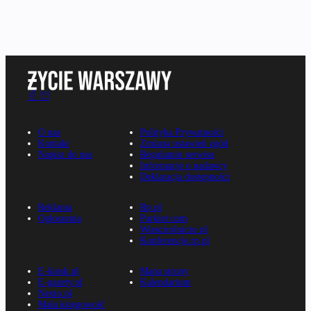
O nas
Polityka Prywatności
Kontakt
Zmiana ustawień zgód
Napisz do nas
Regulamin serwisu
Informacje o nadawcy
Deklaracja dostępności
Reklama
Rp.pl
Ogłoszenia
Parkiet.com
Wiescirolnicze.pl
Konferencje.rp.pl
E-kiosk.pl
Mapa strony
E-gazety.pl
Kalendarium
Nexto.pl
Mała księgowość