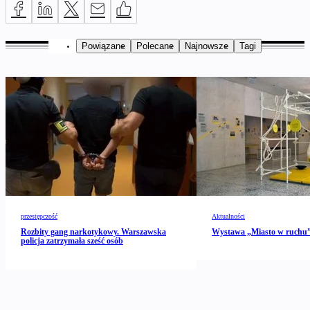
Powiązane
Polecane
Najnowsze
Tagi
przestępczość
Aktualności
Rozbity gang narkotykowy. Warszawska
Wystawa „Miasto w ruch
policja zatrzymała sześć osób