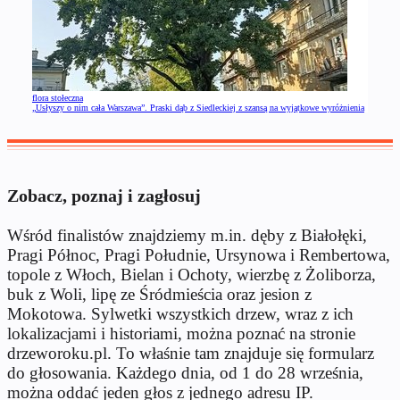
flora stołeczna
„Usłyszy o nim cała Warszawa”. Praski dąb z Siedleckiej z szansą na wyjątkowe wyróżnienia
Zobacz, poznaj i zagłosuj
Wśród finalistów znajdziemy m.in. dęby z Białołęki,
Pragi Północ, Pragi Południe, Ursynowa i Rembertowa,
topole z Włoch, Bielan i Ochoty, wierzbę z Żoliborza,
buk z Woli, lipę ze Śródmieścia oraz jesion z
Mokotowa. Sylwetki wszystkich drzew, wraz z ich
lokalizacjami i historiami, można poznać na stronie
drzeworoku.pl. To właśnie tam znajduje się formularz
do głosowania. Każdego dnia, od 1 do 28 września,
można oddać jeden głos z jednego adresu IP.