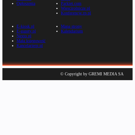
Ogłoszenia
Parkiet.com
Wiescirolnicze.pl
Konferencje.rp.pl
E-kiosk.pl
Mapa strony
E-gazety.pl
Kalendarium
Nexto.pl
Mała księgowość
Kancelarierp.pl
© Copyright by GREMI MEDIA SA