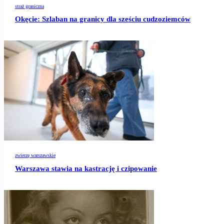
straż graniczna
Okęcie: Szlaban na granicy dla sześciu cudzoziemców
zwierzę warszawskie
Warszawa stawia na kastrację i czipowanie