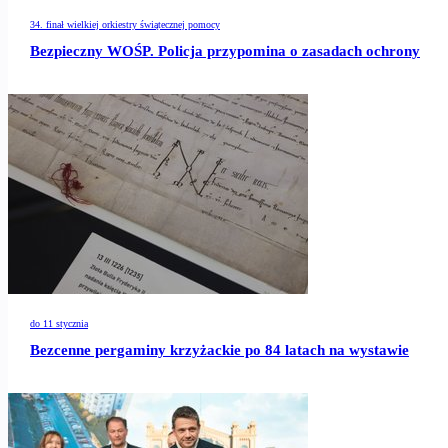
34. finał wielkiej orkiestry świątecznej pomocy
Bezpieczny WOŚP. Policja przypomina o zasadach ochrony
do 11 stycznia
Bezcenne pergaminy krzyżackie po 84 latach na wystawie