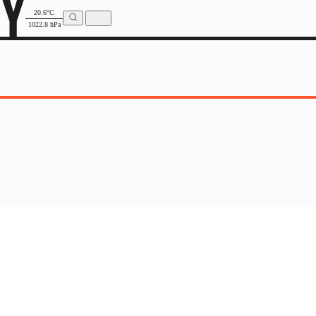
20.6°C
1022.8 hPa