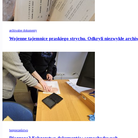
archiwalne dokumenty
Wojenne tajemnice praskiego strychu. Odkryli niezwykłe arch
bezpieczeństwo