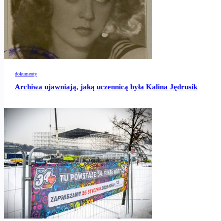
dokumenty
Archiwa ujawniają, jaką uczennicą była Kalina Jędrusik