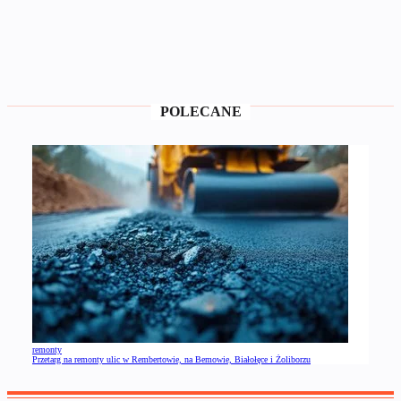
POLECANE
remonty
Przetarg na remonty ulic w Rembertowie, na Bemowie, Białołęce i Żoliborzu