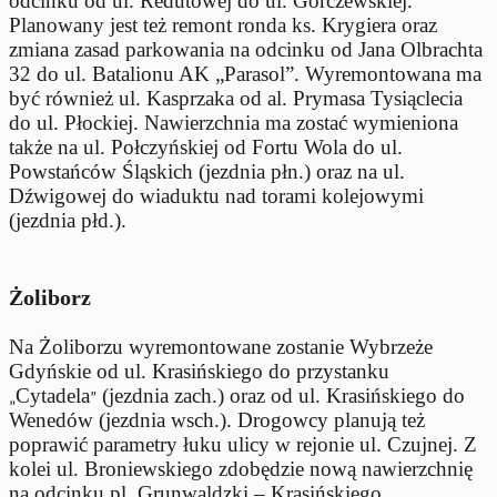
odcinku od ul. Redutowej do ul. Górczewskiej.
Planowany jest też remont ronda ks. Krygiera oraz
zmiana zasad parkowania na odcinku od Jana Olbrachta
32 do ul. Batalionu AK „Parasol”. Wyremontowana ma
być również ul. Kasprzaka od al. Prymasa Tysiąclecia
do ul. Płockiej. Nawierzchnia ma zostać wymieniona
także na ul. Połczyńskiej od Fortu Wola do ul.
Powstańców Śląskich (jezdnia płn.) oraz na ul.
Dźwigowej do wiaduktu nad torami kolejowymi
(jezdnia płd.).
Żoliborz
Na Żoliborzu wyremontowane zostanie Wybrzeże
Gdyńskie od ul. Krasińskiego do przystanku
Cytadela
(jezdnia zach.) oraz od ul. Krasińskiego do
„
”
Wenedów (jezdnia wsch.). Drogowcy planują też
poprawić parametry łuku ulicy w rejonie ul. Czujnej. Z
kolei ul. Broniewskiego zdobędzie nową nawierzchnię
na odcinku pl. Grunwaldzki – Krasińskiego.