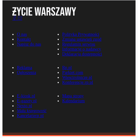
O nas
Polityka Prywatności
Kontakt
Zmiana ustawień zgód
Napisz do nas
Regulamin serwisu
Informacje o nadawcy
Deklaracja dostępności
Reklama
Rp.pl
Ogłoszenia
Parkiet.com
Wiescirolnicze.pl
Konferencje.rp.pl
E-kiosk.pl
Mapa strony
E-gazety.pl
Kalendarium
Nexto.pl
Mała księgowość
Kancelarierp.pl