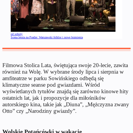
od soboty
Scena letnia na Pradze: Warszawski folklor i nowe brzmienia
Filmowa Stolica Lata, świętująca swoje 20-lecie, zawita
również na Wolę. W wybrane środy lipca i sierpnia w
amfiteatrze w parku Sowińskiego odbędą się
klimatyczne seanse pod gwiazdami. Wśród
wyświetlanych tytułów znajdą się zarówno kinowe hity
ostatnich lat, jak i propozycje dla miłośników
autorskiego kina, takie jak „Diuna”, „Mężczyzna zwany
Otto” czy „Narodziny gwiazdy”.
Wolskie Potańcówki w wakacje