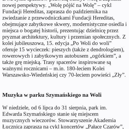
nowej perspektywy. „Wolę pójść na Wolę” – cykl
Fundacji Hereditas, zaprasza do października na
zwiedzanie z przewodniczkami Fundacji Hereditas,
obejmujące zabytkowe skwery, modernistyczne osiedla i
miejsca o bogatej historii, prezentując dzielnicę przez
pryzmat architektury, kultury i przemian społecznych. Z
kolei jubileuszowa, 15. edycja „Po Woli do woli”
oferuje 15 wycieczek: pieszych (także z dendrologiem),
rowerowych i zabytkowym autobusem „ogórkiem”, a
także grę miejską. Trasy spacerów inspirowane są
ważnymi rocznicami – m.in. 180-leciem Kolei
Warszawsko-Wiedeńskiej czy 70-leciem powieści „Zły”.
Muzyka w parku Szymańskiego na Woli
W niedziele, od 6 lipca do 31 sierpnia, park im.
Edwarda Szymańskiego stanie się miejscem
muzycznych wieczorów. Stowarzyszenie Akademia
Łucznica zaprasza na cykl koncertów „Pałace Czarów”,