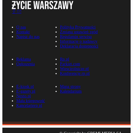
O nas
Polityka Prywatności
Kontakt
Zmiana ustawień zgód
Napisz do nas
Regulamin serwisu
Informacje o nadawcy
Deklaracja dostępności
Reklama
Rp.pl
Ogłoszenia
Parkiet.com
Wiescirolnicze.pl
Konferencje.rp.pl
E-kiosk.pl
Mapa strony
E-gazety.pl
Kalendarium
Nexto.pl
Mała księgowość
Kancelarierp.pl