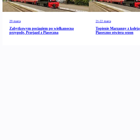
29 marca
21-22 marca
Zabytkowym pociągiem po wielkanocną
Topienie Marzanny z kolej
przygodę. Przejazd z Piaseczna
Piaseczno otwiera sezon