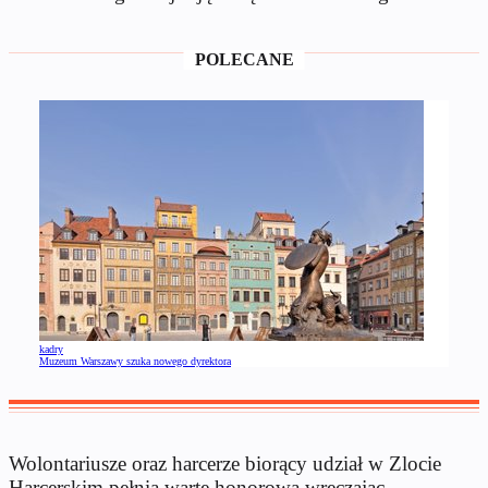
POLECANE
kadry
Muzeum Warszawy szuka nowego dyrektora
Wolontariusze oraz harcerze biorący udział w Zlocie
Harcerskim pełnią wartę honorową wręczając