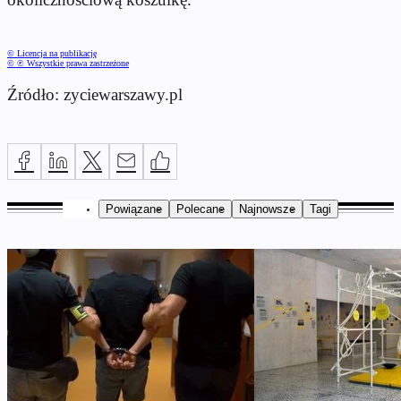
© Licencja na publikację
© ℗ Wszystkie prawa zastrzeżone
Źródło: zyciewarszawy.pl
Powiązane
Polecane
Najnowsze
Tagi