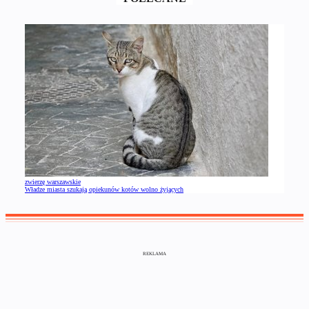
zwierzę warszawskie
Władze miasta szukają opiekunów kotów wolno żyjących
REKLAMA