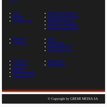
O nas
Polityka Prywatności
Kontakt
Zmiana ustawień zgód
Napisz do nas
Regulamin serwisu
Informacje o nadawcy
Deklaracja dostępności
Reklama
Rp.pl
Ogłoszenia
Parkiet.com
Wiescirolnicze.pl
Konferencje.rp.pl
E-kiosk.pl
Mapa strony
E-gazety.pl
Kalendarium
Nexto.pl
Mała księgowość
Kancelarierp.pl
© Copyright by GREMI MEDIA SA