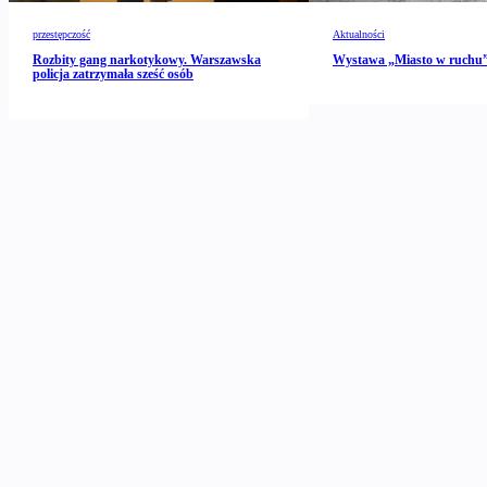
przestępczość
Aktualności
Rozbity gang narkotykowy. Warszawska
Wystawa „Miasto w ruch
policja zatrzymała sześć osób