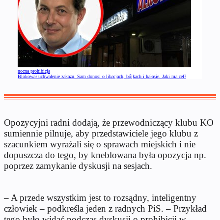
nocna prohibicja
Blokował uchwalenie zakazu. Sam donosi o libacjach, bójkach i hałasie. Jaki ma cel?
Opozycyjni radni dodają, że przewodniczący klubu KO
sumiennie pilnuje, aby przedstawiciele jego klubu z
szacunkiem wyrażali się o sprawach miejskich i nie
dopuszcza do tego, by kneblowana była opozycja np.
poprzez zamykanie dyskusji na sesjach.
– A przede wszystkim jest to rozsądny, inteligentny
człowiek – podkreśla jeden z radnych PiS. – Przykład
tego było widać podczas dyskusji o prohibicji w