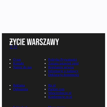
O nas
Polityka Prywatności
Kontakt
Zmiana ustawień zgód
Napisz do nas
Regulamin serwisu
Informacje o nadawcy
Deklaracja dostępności
Reklama
Rp.pl
Ogłoszenia
Parkiet.com
Wiescirolnicze.pl
Konferencje.rp.pl