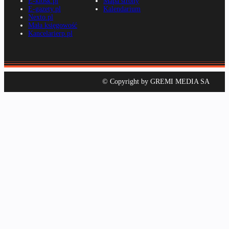
E-kiosk.pl
Mapa strony
E-gazety.pl
Kalendarium
Nexto.pl
Mała księgowość
Kancelarierp.pl
© Copyright by GREMI MEDIA SA