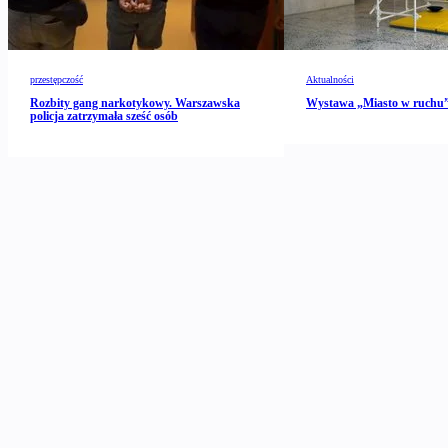
przestępczość
Aktualności
Rozbity gang narkotykowy. Warszawska
Wystawa „Miasto w ruch
policja zatrzymała sześć osób