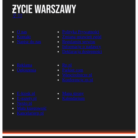
O nas
Polityka Prywatności
Kontakt
Zmiana ustawień zgód
Napisz do nas
Regulamin serwisu
Informacje o nadawcy
Deklaracja dostępności
Reklama
Rp.pl
Ogłoszenia
Parkiet.com
Wiescirolnicze.pl
Konferencje.rp.pl
E-kiosk.pl
Mapa strony
E-gazety.pl
Kalendarium
Nexto.pl
Mała księgowość
Kancelarierp.pl