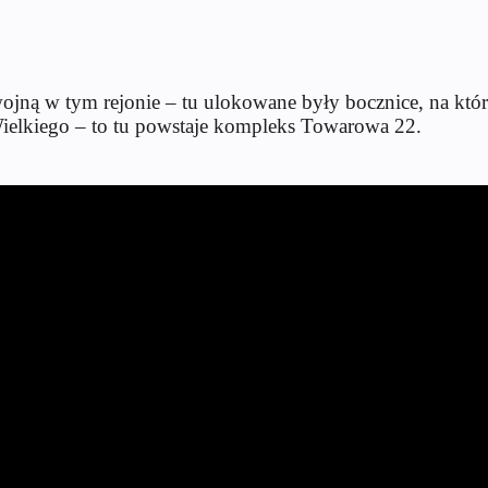
I wojną w tym rejonie – tu ulokowane były bocznice, na 
 Wielkiego – to tu powstaje kompleks Towarowa 22.