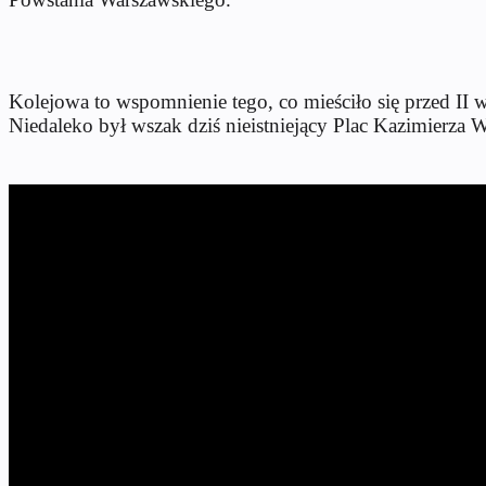
Kolejowa to wspomnienie tego, co mieściło się przed I
Niedaleko był wszak dziś nieistniejący Plac Kazimierza