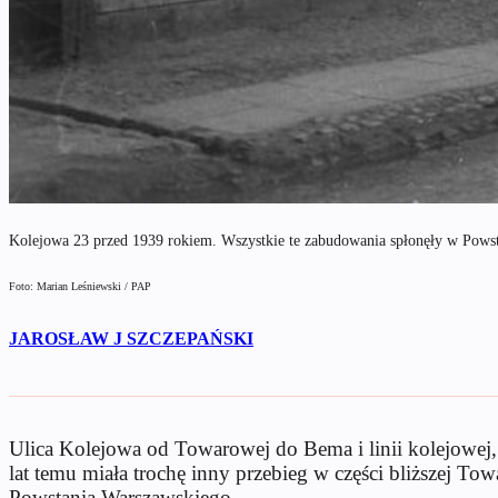
Kolejowa 23 przed 1939 rokiem. Wszystkie te zabudowania spłonęły w Powst
Foto: Marian Leśniewski / PAP
JAROSŁAW J SZCZEPAŃSKI
Ulica Kolejowa od Towarowej do Bema i linii kolejowej, 
lat temu miała trochę inny przebieg w części bliższej 
Powstania Warszawskiego.