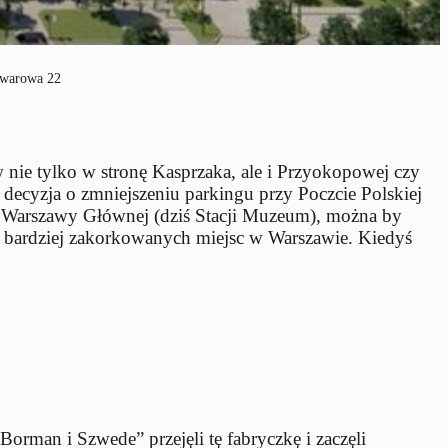
Towarowa 22
w nie tylko w stronę Kasprzaka, ale i Przyokopowej czy
 decyzja o zmniejszeniu parkingu przy Poczcie Polskiej
nej Warszawy Głównej (dziś Stacji Muzeum), można by
 z bardziej zakorkowanych miejsc w Warszawie. Kiedyś
rman i Szwede” przejęli tę fabryczkę i zaczęli