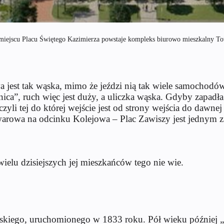
 w miejscu Placu Świętego Kazimierza powstaje kompleks biurowo mieszkalny 
wa jest tak wąska, mimo że jeździ nią tak wiele samochodó
ica”, ruch więc jest duży, a uliczka wąska. Gdyby zapadła
zyli tej do której wejście jest od strony wejścia do daw
Towarowa na odcinku Kolejowa – Plac Zawiszy jest jednym
wielu dzisiejszych jej mieszkańców tego nie wie.
skiego, uruchomionego w 1833 roku. Pół wieku później „Bo