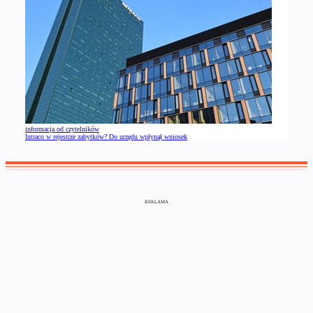
informacja od czytelników
Intraco w rejestrze zabytków? Do urzędu wpłynął wniosek
REKLAMA