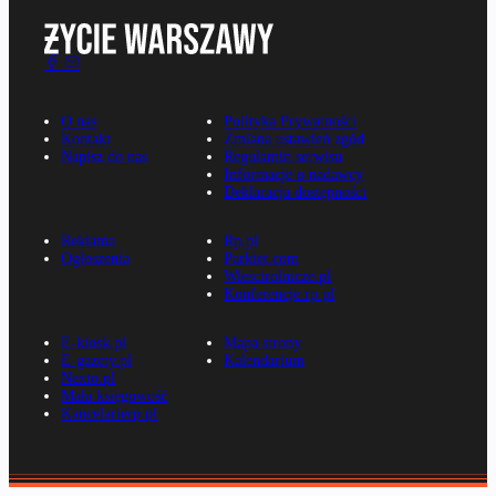
O nas
Polityka Prywatności
Kontakt
Zmiana ustawień zgód
Napisz do nas
Regulamin serwisu
Informacje o nadawcy
Deklaracja dostępności
Reklama
Rp.pl
Ogłoszenia
Parkiet.com
Wiescirolnicze.pl
Konferencje.rp.pl
E-kiosk.pl
Mapa strony
E-gazety.pl
Kalendarium
Nexto.pl
Mała księgowość
Kancelarierp.pl