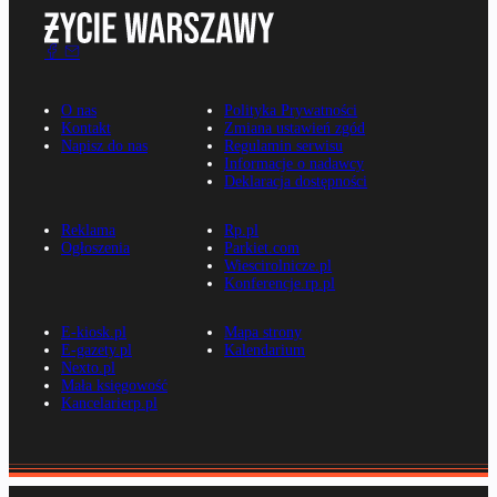
O nas
Polityka Prywatności
Kontakt
Zmiana ustawień zgód
Napisz do nas
Regulamin serwisu
Informacje o nadawcy
Deklaracja dostępności
Reklama
Rp.pl
Ogłoszenia
Parkiet.com
Wiescirolnicze.pl
Konferencje.rp.pl
E-kiosk.pl
Mapa strony
E-gazety.pl
Kalendarium
Nexto.pl
Mała księgowość
Kancelarierp.pl