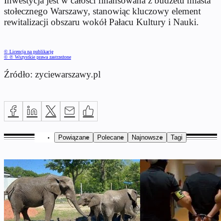
Inwestycja jest w całości finansowana z budżetu miasta
stołecznego Warszawy, stanowiąc kluczowy element
rewitalizacji obszaru wokół Pałacu Kultury i Nauki.
© Licencja na publikację
© ℗ Wszystkie prawa zastrzeżone
Źródło: zyciewarszawy.pl
Powiązane
Polecane
Najnowsze
Tagi