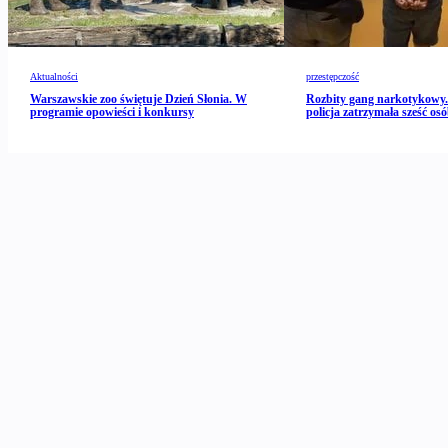
Aktualności
przestępczość
Warszawskie zoo świętuje Dzień Słonia. W
Rozbity gang narkotykowy
programie opowieści i konkursy
policja zatrzymała sześć os