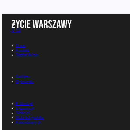
O nas
Kontakt
Napisz do nas
Reklama
Ogłoszenia
E-kiosk.pl
E-gazety.pl
Nexto.pl
Mała księgowość
Kancelarierp.pl