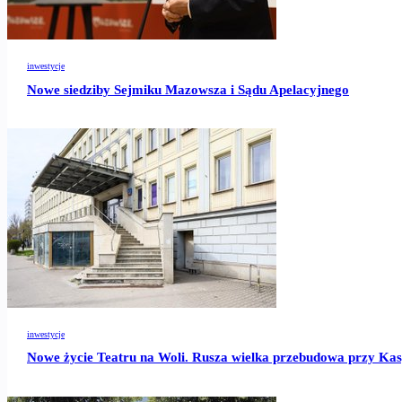
inwestycje
Nowe siedziby Sejmiku Mazowsza i Sądu Apelacyjnego
inwestycje
Nowe życie Teatru na Woli. Rusza wielka przebudowa przy Ka