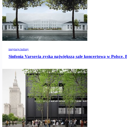
instytucje kultury
Sinfonia Varsovia zyska największą salę koncertową w Polsce.