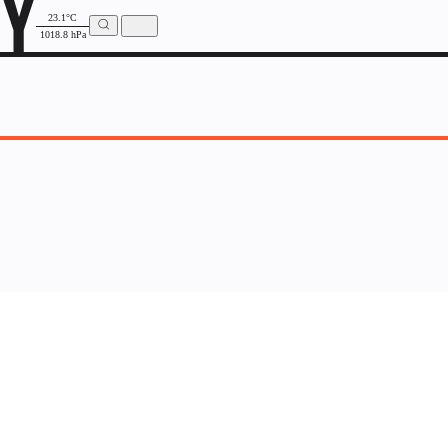
23.1°C
1018.8 hPa