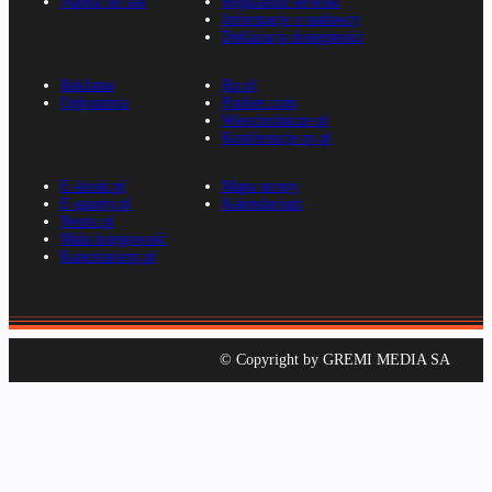
Napisz do nas
Regulamin serwisu
Informacje o nadawcy
Deklaracja dostępności
Reklama
Rp.pl
Ogłoszenia
Parkiet.com
Wiescirolnicze.pl
Konferencje.rp.pl
E-kiosk.pl
Mapa strony
E-gazety.pl
Kalendarium
Nexto.pl
Mała księgowość
Kancelarierp.pl
© Copyright by GREMI MEDIA SA