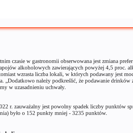
tnim czasie w gastronomii obserwowana jest zmiana prefe
 napojów alkoholowych zawierających powyżej 4,5 proc. al
miast wzrasta liczba lokali, w których podawany jest mocn
nia. „Dodatkowo należy podkreślić, że podawanie drinkó
tamy w uzasadnieniu uchwały.
2022 r. zauważalny jest powolny spadek liczby punktów sp
dnia) było o 152 punkty mniej - 3235 punktów.