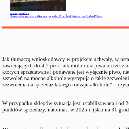
nocna prohibicja
Rusza zakaz sprzedaży alkoholu po godz. 22 w Śródmieściu i na Pradze-Północ
Jak tłumaczą wnioskodawcy w projekcie uchwały, w osta
zawierających do 4,5 proc. alkoholu oraz piwa na rzecz
których sprzedawane i podawane jest wyłącznie piwo, nato
zezwoleń na mocne alkohole występują o takie zezwole
zezwolenia na sprzedaż takiego rodzaju alkoholu” – czy
W przypadku sklepów sytuacja jest ustabilizowana i od 
punktów sprzedaży, natomiast w 2025 r. (stan na 31 gru