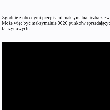
Zgodnie z obecnymi przepisami maksymalna liczba zezwo
Może więc być maksymalnie 3020 punktów sprzedających 
benzynowych.