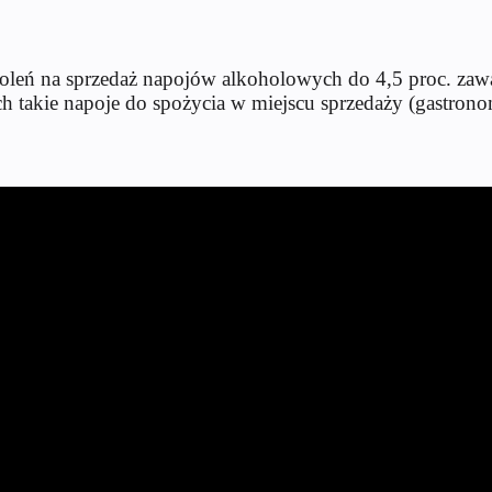
leń na sprzedaż napojów alkoholowych do 4,5 proc. zawa
takie napoje do spożycia w miejscu sprzedaży (gastronom