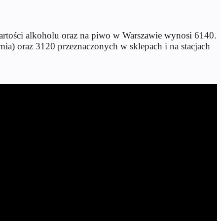
rtości alkoholu oraz na piwo w Warszawie wynosi 6140.
ia) oraz 3120 przeznaczonych w sklepach i na stacjach