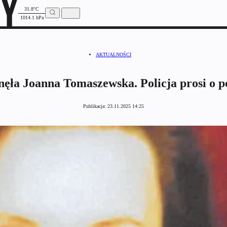
31.8°C
1014.1 hPa
AKTUALNOŚCI
nęła Joanna Tomaszewska. Policja prosi o 
Publikacja:
23.11.2025 14:25