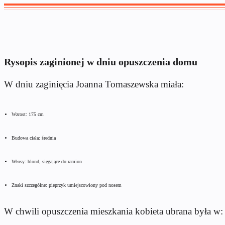
Rysopis zaginionej w dniu opuszczenia domu
W dniu zaginięcia Joanna Tomaszewska miała:
Wzrost: 175 cm
Budowa ciała: średnia
Włosy: blond, sięgające do ramion
Znaki szczególne: pieprzyk umiejscowiony pod nosem
W chwili opuszczenia mieszkania kobieta ubrana była w: