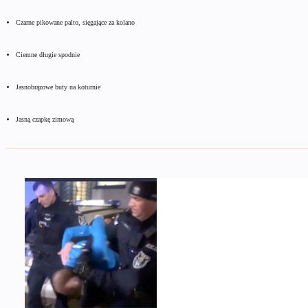
Czarne pikowane palto, sięgające za kolano
Ciemne długie spodnie
Jasnobrązowe buty na koturnie
Jasną czapkę zimową