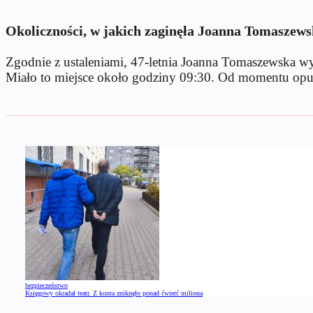
Okoliczności, w jakich zaginęła Joanna Tomaszew
Zgodnie z ustaleniami, 47-letnia Joanna Tomaszewska wy
Miało to miejsce około godziny 09:30. Od momentu opuszc
bezpieczeństwo
Księgowy okradał teatr. Z konta zniknęło ponad ćwierć miliona