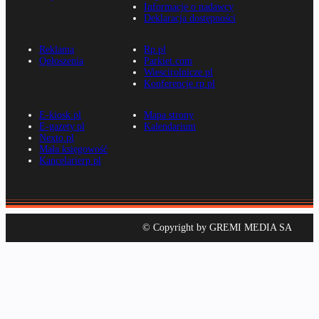
Informacje o nadawcy
Deklaracja dostępności
Reklama
Rp.pl
Ogłoszenia
Parkiet.com
Wiescirolnicze.pl
Konferencje.rp.pl
E-kiosk.pl
Mapa strony
E-gazety.pl
Kalendarium
Nexto.pl
Mała księgowość
Kancelarierp.pl
© Copyright by GREMI MEDIA SA