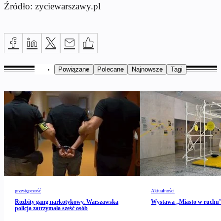
Źródło: zyciewarszawy.pl
Powiązane
Polecane
Najnowsze
Tagi
przestępczość
Aktualności
Rozbity gang narkotykowy. Warszawska
Wystawa „Miasto w ruch
policja zatrzymała sześć osób