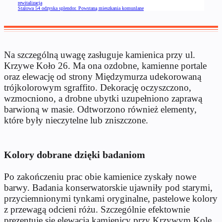
rewitalizacja
Stalowa 54 odzyska splendor. Powstaną mieszkania komunlane
Na szczególną uwagę zasługuje kamienica przy ul.
Krzywe Koło 26. Ma ona ozdobne, kamienne portale
oraz elewację od strony Międzymurza udekorowaną
trójkolorowym sgraffito. Dekorację oczyszczono,
wzmocniono, a drobne ubytki uzupełniono zaprawą
barwioną w masie. Odtworzono również elementy,
które były nieczytelne lub zniszczone.
Kolory dobrane dzięki badaniom
Po zakończeniu prac obie kamienice zyskały nowe
barwy. Badania konserwatorskie ujawniły pod starymi,
przyciemnionymi tynkami oryginalne, pastelowe kolory
z przewagą odcieni różu. Szczególnie efektownie
prezentuje się elewacja kamienicy przy Krzywym Kole