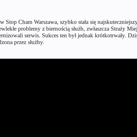
tów Stop Cham Warszawa, szybko stała się najskuteczniej
lekłe problemy z biernością służb, zwłaszcza Straży Miejs
zowali serwis. Sukces ten był jednak krótkotrwały. Dziś
dzona przez służby.