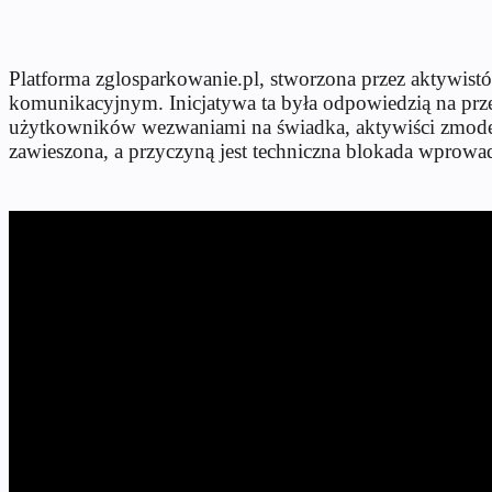
Platforma zglosparkowanie.pl, stworzona przez aktywis
komunikacyjnym. Inicjatywa ta była odpowiedzią na przew
użytkowników wezwaniami na świadka, aktywiści zmoderni
zawieszona, a przyczyną jest techniczna blokada wprowa