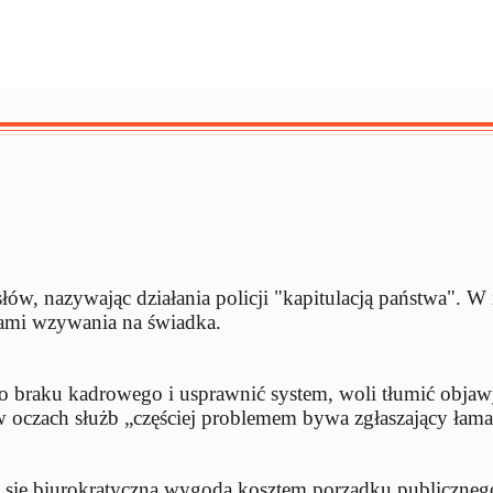
ów, nazywając działania policji "kapitulacją państwa". W 
bami wzywania na świadka.
ię do braku kadrowego i usprawnić system, woli tłumić ob
w oczach służb „częściej problemem bywa zgłaszający łama
stała się biurokratyczna wygoda kosztem porządku publiczneg