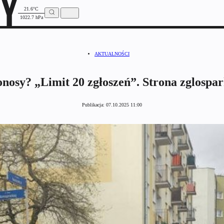
21.6°C
1022.7 hPa
AKTUALNOŚCI
donosy? „Limit 20 zgłoszeń”. Strona zglospa
Publikacja:
07.10.2025 11:00