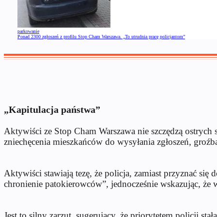
parkowanie
Ponad 2300 zgłoszeń z profilu Stop Cham Warszawa. „To utrudnia pracę policjantom”
„Kapitulacja państwa”
Aktywiści ze Stop Cham Warszawa nie szczędzą ostrych sł
zniechęcenia mieszkańców do wysyłania zgłoszeń, groź
Aktywiści stawiają tezę, że policja, zamiast przyznać s
chronienie patokierowców”, jednocześnie wskazując, że 
Jest to silny zarzut, sugerujący, że priorytetem policji 