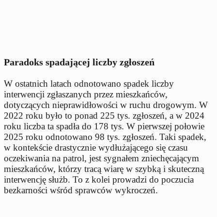
Paradoks spadającej liczby zgłoszeń
W ostatnich latach odnotowano spadek liczby
interwencji zgłaszanych przez mieszkańc
ów,
dotycz
ących nieprawidłowości w ruchu drogowym. W
2022 roku było to ponad 225 tys. zgłoszeń, a w 2024
roku liczba ta spadła do 178 tys. W pierwszej połowie
2025 roku odnotowano 98 tys. zgłoszeń. Taki spadek,
w kontekście drastycznie wydłużającego się czasu
oczekiwania na patrol, jest sygnałem zniechęcającym
mieszkańc
ów, którzy trac
ą wiarę w szybką i skuteczną
interwencję służb. To z kolei prowadzi do poczucia
bezkarności wśr
ód sprawców wykrocze
ń.