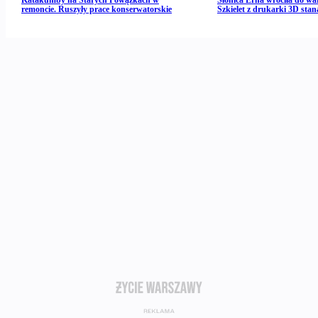
Katakumby na Starych Powązkach w
Słonica Erna wróciła do wa
remoncie. Ruszyły prace konserwatorskie
Szkielet z drukarki 3D stan