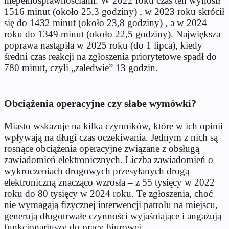
niepe
łnosprawnościami. W 2022 roku czas ten wynosił
1516 minut (około 25,3 godziny) , w 2023 roku skr
óci
ł
się do 1432 minut (około 23,8 godziny) , a w 2024
roku do 1349 minut (około 22,5 godziny). Największa
poprawa nastąpiła w 2025 roku (do 1 lipca), kiedy
średni czas reakcji na zgłoszenia priorytetowe spadł do
780 minut, czyli
„zaledwie” 13 godzin.
Obciążenia operacyjne czy słabe wymówki?
Miasto wskazuje na kilka czynników, które w ich opinii
wp
ływają na długi czas oczekiwania. Jednym z nich są
rosnące obciążenia operacyjne związane z obsługą
zawiadomień elektronicznych. Liczba zawiadomień o
wykroczeniach drogowych przesyłanych drogą
elektroniczną znacząco wzrosła
– z 55 tysi
ęcy w 2022
roku do 80 tysięcy w 2024 roku. Te zgłoszenia, choć
nie wymagają fizycznej interwencji patrolu na miejscu,
generują długotrwałe czynności wyjaśniające i angażują
funkcjonariuszy do pracy biurowej.