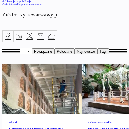
© Licencja na publikację
© ℗ Wszystkie prawa zastrzeżone
Źródło: zyciewarszawy.pl
Powiązane
Polecane
Najnowsze
Tagi
zabytki
zwierzę warszawskie