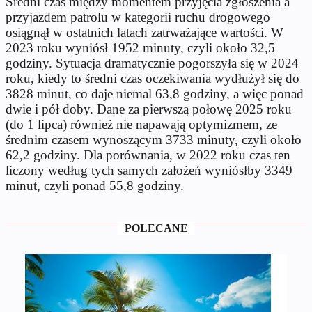
Średni czas między momentem przyjęcia zgłoszenia a
przyjazdem patrolu w kategorii ruchu drogowego
osiągnął w ostatnich latach zatrważające wartości. W
2023 roku wyni
ós
ł 1952 minuty, czyli około 32,5
godziny. Sytuacja dramatycznie pogorszyła się w 2024
roku, kiedy to średni czas oczekiwania wydłużył się do
3828 minut, co daje niemal 63,8 godziny, a więc ponad
dwie i p
ó
ł doby. Dane za pierwszą połowę 2025 roku
(do 1 lipca) r
ównie
ż nie napawają optymizmem, ze
średnim czasem wynoszącym 3733 minuty, czyli około
62,2 godziny. Dla por
ównania, w 2022 roku czas ten
liczony wed
ług tych samych założeń wyni
ós
łby 3349
minut, czyli ponad 55,8 godziny.
POLECANE