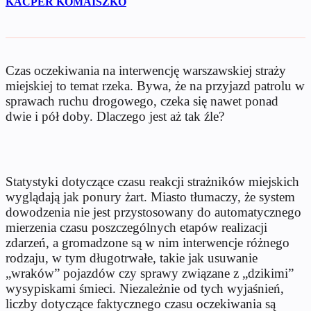
KACPER KOMAISZKO
Czas oczekiwania na interwencję warszawskiej straży
miejskiej to temat rzeka. Bywa, że na przyjazd patrolu w
sprawach ruchu drogowego, czeka się nawet ponad
dwie i pół doby. Dlaczego jest aż tak źle?
Statystyki dotyczące czasu reakcji strażnik
ów miejskich
wygl
ądają jak ponury żart. Miasto tłumaczy, że system
dowodzenia nie jest przystosowany do automatycznego
mierzenia czasu poszczeg
ólnych etapów realizacji
zdarze
ń, a gromadzone są w nim interwencje r
ó
żnego
rodzaju, w tym długotrwałe, takie jak usuwanie
„wrak
ów” pojazdów czy sprawy zwi
ązane z
„dzikimi”
wysypiskami
śmieci. Niezależnie od tych wyjaśnień,
liczby dotyczące faktycznego czasu oczekiwania są