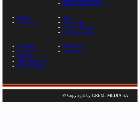
Deklaracja dostępności
Reklama
Rp.pl
Ogłoszenia
Parkiet.com
Wiescirolnicze.pl
Konferencje.rp.pl
E-kiosk.pl
Mapa strony
E-gazety.pl
Kalendarium
Nexto.pl
Mała księgowość
Kancelarierp.pl
© Copyright by GREMI MEDIA SA