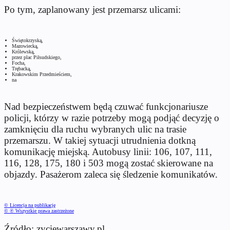
Po tym, zaplanowany jest przemarsz ulicami:
Świętokrzyską,
Mazowiecką,
Królewską,
przez plac Piłsudskiego,
Focha,
Trębacką,
Krakowskim Przedmieściem,
na
Nad bezpieczeństwem będą czuwać funkcjonariusze
policji, którzy w razie potrzeby mogą podjąć decyzję o
zamknięciu dla ruchu wybranych ulic na trasie
przemarszu. W takiej sytuacji utrudnienia dotkną
komunikację miejską. Autobusy linii: 106, 107, 111,
116, 128, 175, 180 i 503 mogą zostać skierowane na
objazdy. Pasażerom zaleca się śledzenie komunikatów.
© Licencja na publikację
© ℗ Wszystkie prawa zastrzeżone
Źródło: zyciewarszawy.pl