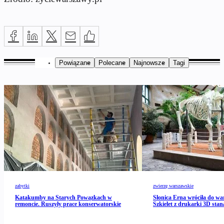
Powiązane
Polecane
Najnowsze
Tagi
zabytki
zwierzę warszawskie
Katakumby na Starych Powązkach w
Słonica Erna wróciła do wa
remoncie. Ruszyły prace konserwatorskie
Szkielet z drukarki 3D stan