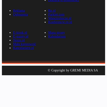
Deklaracja dostępności
Reklama
Rp.pl
Ogłoszenia
Parkiet.com
Wiescirolnicze.pl
Konferencje.rp.pl
E-kiosk.pl
Mapa strony
E-gazety.pl
Kalendarium
Nexto.pl
Mała księgowość
Kancelarierp.pl
© Copyright by GREMI MEDIA SA