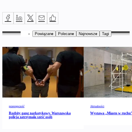
Powiązane
Polecane
Najnowsze
Tagi
przestępczość
Aktualności
Rozbity gang narkotykowy. Warszawska
Wystawa „Miasto w ruch
policja zatrzymała sześć osób