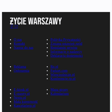
O nas
Polityka Prywatności
Kontakt
Zmiana ustawień zgód
Napisz do nas
Regulamin serwisu
Informacje o nadawcy
Deklaracja dostępności
Reklama
Rp.pl
Ogłoszenia
Parkiet.com
Wiescirolnicze.pl
Konferencje.rp.pl
E-kiosk.pl
Mapa strony
E-gazety.pl
Kalendarium
Nexto.pl
Mała księgowość
Kancelarierp.pl