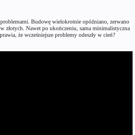
i problemami. Budowę wielokrotnie opóźniano, zerwano
ów złotych. Nawet po ukończeniu, sama minimalistyczna
prawia, że wcześniejsze problemy odeszły w cień?