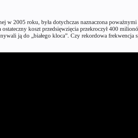
anej w 2005 roku, była dotychczas naznaczona poważnym
ostateczny koszt przedsięwzięcia przekroczył 400 milion
ywali ją do „białego kloca”. Czy rekordowa frekwencja s