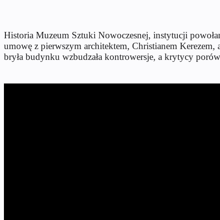
Historia Muzeum Sztuki Nowoczesnej, instytucji powoł
umowę z pierwszym architektem, Christianem Kerezem, a 
bryła budynku wzbudzała kontrowersje, a krytycy porówn