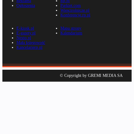
Reklama
Rp.pl
Ogłoszenia
Parkiet.com
Wiescirolnicze.pl
Konferencje.rp.pl
E-kiosk.pl
Mapa strony
E-gazety.pl
Kalendarium
Nexto.pl
Mała księgowość
Kancelarierp.pl
© Copyright by GREMI MEDIA SA