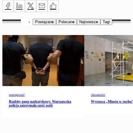
Powiązane
Polecane
Najnowsze
Tagi
przestępczość
Aktualności
Rozbity gang narkotykowy. Warszawska
Wystawa „Miasto w ruch
policja zatrzymała sześć osób