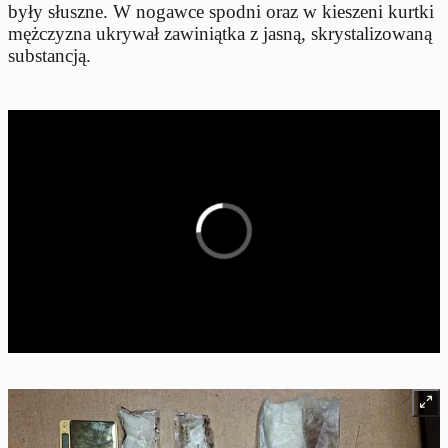
były słuszne. W nogawce spodni oraz w kieszeni kurtki
mężczyzna ukrywał zawiniątka z jasną, skrystalizowaną
substancją.