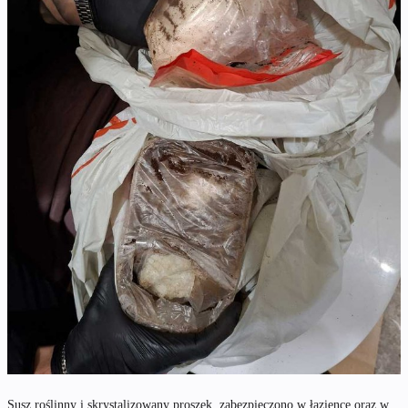
Susz roślinny i skrystalizowany proszek, zabezpieczono w łazience oraz w