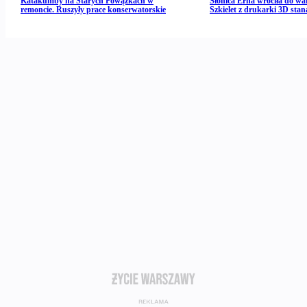
Katakumby na Starych Powązkach w
Słonica Erna wróciła do wa
remoncie. Ruszyły prace konserwatorskie
Szkielet z drukarki 3D stan