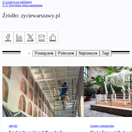
© Licencja na publikację
© ℗ Wszystkie prawa zastrzeżone
Źródło: zyciewarszawy.pl
Powiązane
Polecane
Najnowsze
Tagi
zabytki
zwierzę warszawskie