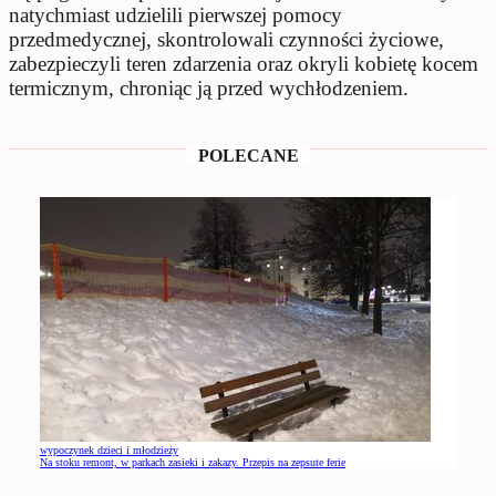
natychmiast udzielili pierwszej pomocy
przedmedycznej, skontrolowali czynności życiowe,
zabezpieczyli teren zdarzenia oraz okryli kobietę kocem
termicznym, chroniąc ją przed wychłodzeniem.
POLECANE
wypoczynek dzieci i młodzieży
Na stoku remont, w parkach zasieki i zakazy. Przepis na zepsute ferie