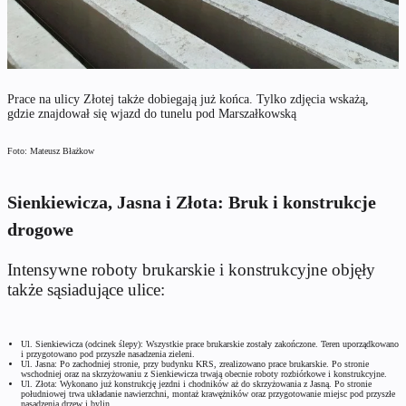
Prace na ulicy Złotej także dobiegają już końca. Tylko zdjęcia wskażą,
gdzie znajdował się wjazd do tunelu pod Marszałkowską
Foto: Mateusz Błażkow
Sienkiewicza, Jasna i Złota: Bruk i konstrukcje
drogowe
Intensywne roboty brukarskie i konstrukcyjne objęły
także sąsiadujące ulice:
Ul. Sienkiewicza (odcinek ślepy): Wszystkie prace brukarskie zostały zakończone. Teren uporządkowano
i przygotowano pod przyszłe nasadzenia zieleni.
Ul. Jasna: Po zachodniej stronie, przy budynku KRS, zrealizowano prace brukarskie. Po stronie
wschodniej oraz na skrzyżowaniu z Sienkiewicza trwają obecnie roboty rozbiórkowe i konstrukcyjne.
Ul. Złota: Wykonano już konstrukcję jezdni i chodników aż do skrzyżowania z Jasną. Po stronie
południowej trwa układanie nawierzchni, montaż krawężników oraz przygotowanie miejsc pod przyszłe
nasadzenia drzew i bylin.