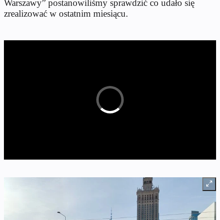
Warszawy” postanowiliśmy sprawdzić co udało się
zrealizować w ostatnim miesiącu.