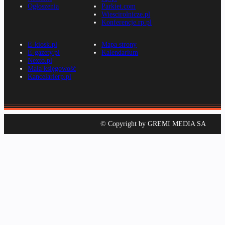
Ogłoszenia
Parkiet.com
Wiescirolnicze.pl
Konferencje.rp.pl
E-kiosk.pl
Mapa strony
E-gazety.pl
Kalendarium
Nexto.pl
Mała księgowość
Kancelarierp.pl
© Copyright by GREMI MEDIA SA