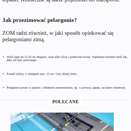
Jak przezimować pelargonie?
ZOM radzi również, w jaki sposób opiekować się
pelargoniami zimą.
Skróć pędy do 15-20 cm długości, usuń żółte liście i przekwitłe kwiaty. Najdłuższe korzenie skróć tak,
żeby nie były podwinięte.
Posadź rośliny w odstępach min. 15 cm. Użyj dobrej ziemi.
Pelargonie postaw w jasnym i chłodnym pomieszczeniu, np. w piwnicy, garażu, na klatce schodowej.
POLECANE