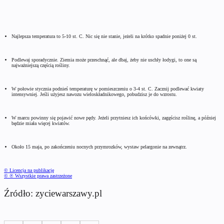
Najlepsza temperatura to 5-10 st. C. Nic się nie stanie, jeżeli na krótko spadnie poniżej 0 st.
Podlewaj sporadycznie. Ziemia może przeschnąć, ale dbaj, żeby nie uschły łodygi, to one są
najważniejszą częścią rośliny.
W połowie stycznia podnieś temperaturę w pomieszczeniu o 3-4 st. C. Zacznij podlewać kwiaty
intensywniej. Jeśli użyjesz nawozu wieloskładnikowego, pobudzisz je do wzrostu.
W marcu powinny się pojawić nowe pędy. Jeżeli przytniesz ich końcówki, zagęścisz roślinę, a później
będzie miała więcej kwiatów.
Około 15 maja, po zakończeniu nocnych przymrozków, wystaw pelargonie na zewnątrz.
© Licencja na publikację
© ℗ Wszystkie prawa zastrzeżone
Źródło: zyciewarszawy.pl