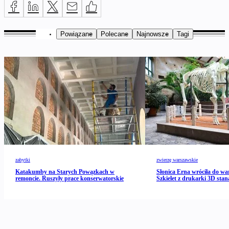
Powiązane
Polecane
Najnowsze
Tagi
zabytki
zwierzę warszawskie
Katakumby na Starych Powązkach w
Słonica Erna wróciła do wa
remoncie. Ruszyły prace konserwatorskie
Szkielet z drukarki 3D stan