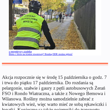
z perspektywy siodełka
Błoto i liście na ścieżce rowerowej? Brudną DDR można zgłosić
Akcja rozpocznie się w środę 15 października o godz. 7
i trwa do piątku 17 października. Do rozdania są
pelargonie, szałwie i gaury z pętli autobusowych Żerań
FSO i Rondo Wiatraczna, a także z Nowego Bemowa i
Wilanowa. Rośliny można samodzielnie zabrać z
kwiatowych wież, więc warto mieć ze sobą rękawiczki i
łopatki. Konieczne są także pojemniki do transportu.