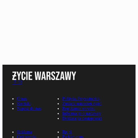
O nas
Polityka Prywatności
Kontakt
Zmiana ustawień zgód
Napisz do nas
Regulamin serwisu
Informacje o nadawcy
Deklaracja dostępności
Reklama
Rp.pl
Ogłoszenia
Parkiet.com