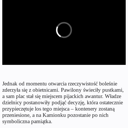
Jednak od momentu otwarcia rzeczywistość boleśnie
zderzyła się z obietnicami. Pawilony świeciły pustkami,
a sam plac stał się miejscem pijackich awantur. Władze
dzielnicy postanowiły podjąć decyzję, która ostatecznie
przypieczętuje los tego miejsca – kontenery zostaną
przeniesione, a na Kamionku pozostanie po nich
symboliczna pamiątka.