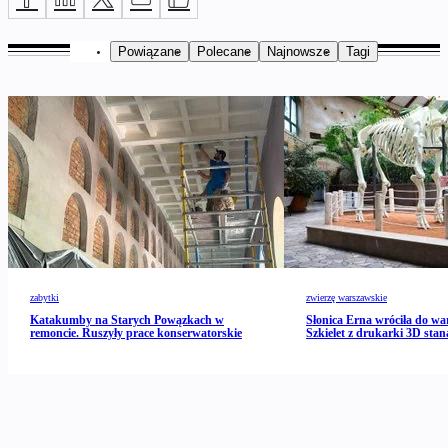
Powiązane
Polecane
Najnowsze
Tagi
zabytki
zwierzę warszawskie
Katakumby na Starych Powązkach w
Słonica Erna wróciła do wa
remoncie. Ruszyły prace konserwatorskie
Szkielet z drukarki 3D stan