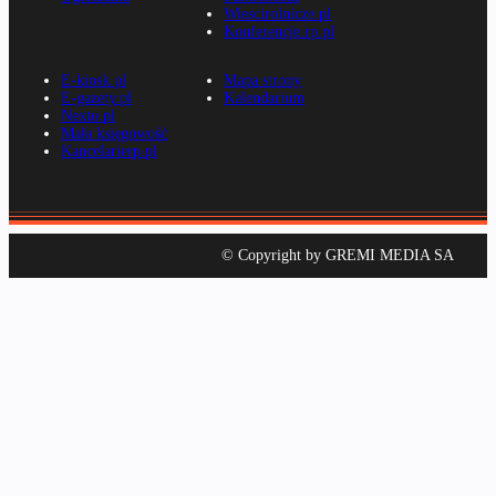
Wiescirolnicze.pl
Konferencje.rp.pl
E-kiosk.pl
Mapa strony
E-gazety.pl
Kalendarium
Nexto.pl
Mała księgowość
Kancelarierp.pl
© Copyright by GREMI MEDIA SA